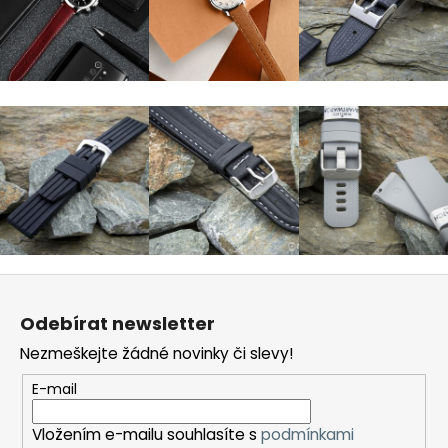
Z
á
Odebírat newsletter
p
Nezmeškejte žádné novinky či slevy!
a
t
E-mail
í
Vložením e-mailu souhlasíte s
podmínkami