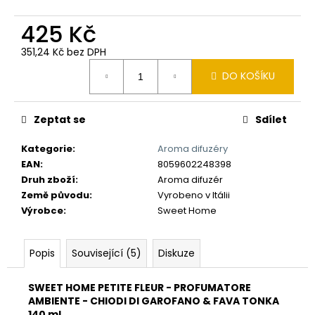
č
u
425 Kč
j
e
351,24 Kč bez DPH
m
Měrná
DO KOŠÍKU
e
cena:
Zeptat se
Sdílet
Kategorie
:
Aroma difuzéry
EAN
:
8059602248398
Druh zboží
:
Aroma difuzér
Země původu
:
Vyrobeno v Itálii
Výrobce
:
Sweet Home
Popis
Související (5)
Diskuze
SWEET HOME PETITE FLEUR - PROFUMATORE
AMBIENTE - CHIODI DI GAROFANO & FAVA TONKA
140 ml