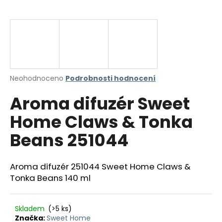
a
j
í
t
?
Průměrné
Neohodnoceno
Podrobnosti hodnocení
hodnocení
Aroma difuzér Sweet
produktu
je
HLEDAT
Home Claws & Tonka
0,0
z
Beans 251044
5
hvězdiček.
D
Aroma difuzér 251044 Sweet Home Claws &
o
Tonka Beans 140 ml
p
o
r
Skladem
(>5 ks)
u
Značka:
Sweet Home