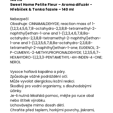
Sweet Home Petite Fleur – Aroma difuzér -
Hřebíček & Tonka fazole – 140 ml
Nebezpečí
Obsahuje: CINNAMALDEHYDE; reaction mass of 1-
(1,2,3,4,5,6,7,8-octahydro-2,3,8,8-tetramethyl-2-
naphthyl)ethan-1-one and 1-(1,2,3,4,6,7,8,8a-
octahydro-2,3,8,8-tetramethyl-2-naphthyl)ethan-
1-one and 1-(1,2,3,5,6,7,8,8a-octahydro-2,3,8,8-
tetramethyl-2-naphthyl)ethan-1-one; EUGENOL; 3-
P-CUMENYL-2-METHYLPROPIONALDEHYDE; 1,2,3,5,6,7-
HEXAHYDRO-1,1,2,3,3-PENTAMETHYL-4H-INDEN-4-ONE;
NEROL
Vysoce hořlavá kapalina a páry.
Způsobuje vážné podráždění očí.
Může vyvolat alergickou kožní reakci.
Škodlivý pro vodní organismy, s dlouhodobými
účinky.
Je-li nutná lékařská pomoc, mějte po ruce obal
nebo štítek výrobku.
Uchovávejte mimo dosah dětí.
Chraňte před teplem, horkými povrchy, jiskrami,