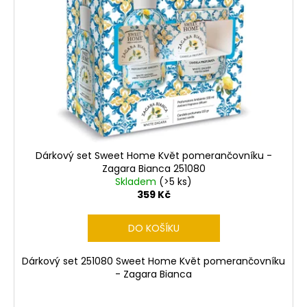
d
u
k
t
ů
Dárkový set Sweet Home Květ pomerančovníku -
Zagara Bianca 251080
Skladem
(>5 ks)
359 Kč
DO KOŠÍKU
Dárkový set 251080 Sweet Home Květ pomerančovníku
- Zagara Bianca