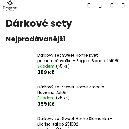
K
Přejít
Hledat
Náku
M
Přihlášen
na
o
obsah
Zpět
Zpět
košík
š
Dárkové sety
í
C
k
Nejprodávanější
o
p
o
Dárkový set Sweet Home Květ
t
pomerančovníku - Zagara Bianca 251080
Skladem
(>5 ks)
ř
359 Kč
e
b
Dárkový set Sweet Home Arancia
u
Navelina 251081
j
Skladem
(>5 ks)
359 Kč
e
t
Dárkový set Sweet Home Slaměnka -
e
Elicriso Italico 251082
n