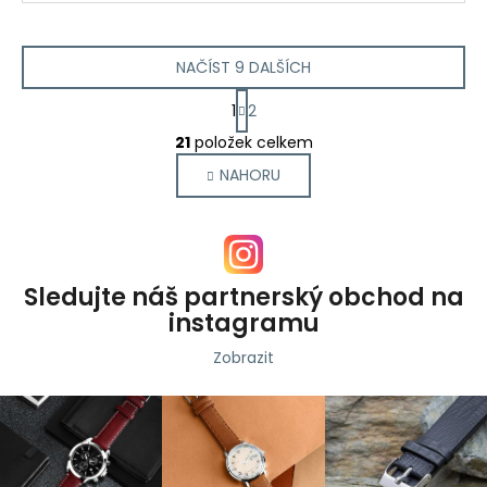
NAČÍST 9 DALŠÍCH
S
1
2
t
O
r
21
položek celkem
v
á
NAHORU
l
n
k
á
o
d
v
a
á
c
n
Sledujte náš partnerský obchod na
í
í
instagramu
p
r
Zobrazit
v
k
y
v
ý