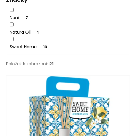
č
u
j
Naní
7
e
m
Natura Oil
1
e
Sweet Home
13
Položek k zobrazení:
21
V
ý
p
i
s
p
r
o