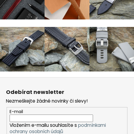
p
i
s
u
Z
á
Odebírat newsletter
p
Nezmeškejte žádné novinky či slevy!
a
t
E-mail
í
Vložením e-mailu souhlasíte s
podmínkami
ochrany osobních údajů