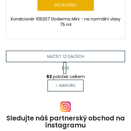
DO KOŠÍKU
Kondicionér 106207 Eloderma Mini - na normální vlasy
75 ml
NAČÍST 12 DALŠÍCH
S
1
6
t
O
r
63
položek celkem
v
á
NAHORU
l
n
k
á
o
d
v
a
á
c
n
Sledujte náš partnerský obchod na
í
í
instagramu
p