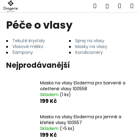
K
Přejít
Hledat
Náku
M
Přihlášen
na
o
obsah
Zpět
Zpět
košík
š
Péče o vlasy
í
C
k
o
Tekuté krystaly
Sprej na vlasy
Vlasové mléko
Masky na vlasy
p
Šampony
Kondicionéry
o
Nejprodávanější
t
ř
e
Maska na vlasy Eloderma pro barvené a
b
ošetřené vlasy 100558
Skladem
(1 ks)
u
199 Kč
j
e
Maska na vlasy Eloderma pro jemné a
t
křehké vlasy 100557
e
Skladem
(>5 ks)
199 Kč
n