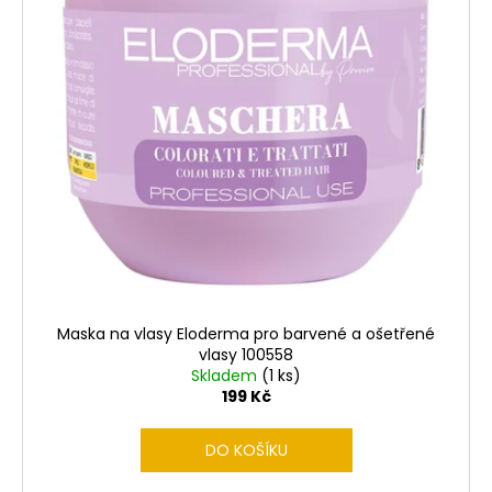
p
r
o
d
u
k
t
ů
Maska na vlasy Eloderma pro barvené a ošetřené
vlasy 100558
Skladem
(1 ks)
199 Kč
DO KOŠÍKU