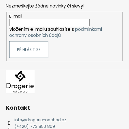
p
Nezmeškejte žádné novinky či slevy!
a
t
E-mail
í
Vložením e-mailu souhlasíte s
podmínkami
ochrany osobních údajů
PŘIHLÁSIT SE
Kontakt
info
@
drogerie-nachod.cz
(+420) 773 850 809