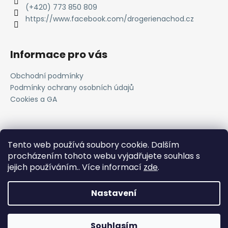
(+420) 773 850 809
https://www.facebook.com/drogerienachod.cz
Informace pro vás
Obchodní podmínky
Podmínky ochrany osobních údajů
Cookies a GA
Novinky
Tento web používá soubory cookie. Dalším
procházením tohoto webu vyjadřujete souhlas s
Registrace do VOC systému
jejich používáním.. Více informací
zde
.
11.4.2025
Nastavení
Vytvořil
Shoptet
Copyright 2026
JTI Trading s.r.o.
. Všechna práva
Souhlasím
vyhrazena.