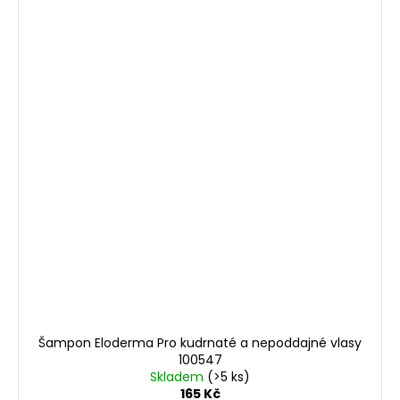
Šampon Eloderma Pro kudrnaté a nepoddajné vlasy
100547
Skladem
(>5 ks)
165 Kč