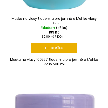
Maska na vlasy Eloderma pro jemné a křehké vlasy
100557
Skladem
(>5 ks)
199 Kč
Měrná
39,80 Kč / 100 ml
cena:
DO KOŠÍKU
Maska na vlasy 100557 Eloderma pro jemné a křehké
vlasy 500 ml