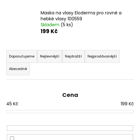
a
Maska na vlasy Eloderma pro rovné a
j
hebké vlasy 100559
í
Skladem
(5 ks)
t
199 Kč
?
Ř
a
Doporučujeme
Nejlevnější
Nejdražší
Nejprodávanější
z
Abecedně
e
HLEDAT
n
í
Cena
p
D
45
Kč
199
Kč
r
o
p
o
o
d
r
u
u
k