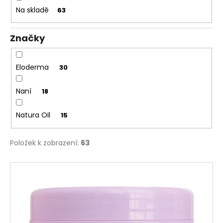
č
t
Na skladě
63
u
ů
j
e
Značky
m
e
Eloderma
30
Naní
18
Natura Oil
15
Položek k zobrazení:
63
V
ý
p
i
s