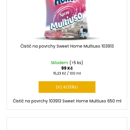
t
ů
Čistič na povrchy Sweet Home Multiuso 103913
Skladem
(>5 ks)
99 Kč
Měrná
15,23 Kč / 100 ml
cena:
DO KOŠÍKU
Čistič na povrchy 103913 Sweet Home Multiuso 650 ml