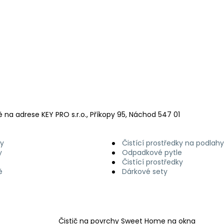
Co potřebujete najít?
HLEDAT
a adrese KEY PRO s.r.o., Příkopy 95, Náchod 547 01
Doporučujeme
ky
Čistící prostředky na podlahy
y
Odpadkové pytle
Čistící prostředky
ě
Dárkové sety
Čistič na povrchy Sweet Home na okna