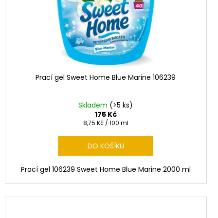
Prací gel Sweet Home Blue Marine 106239
Skladem
(>5 ks)
175 Kč
Měrná
8,75 Kč / 100 ml
cena:
DO KOŠÍKU
Prací gel 106239 Sweet Home Blue Marine 2000 ml