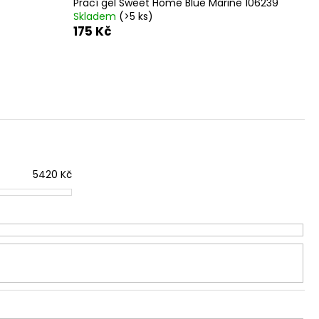
Prací gel Sweet Home Blue Marine 106239
Skladem
(>5 ks)
175 Kč
5420
Kč