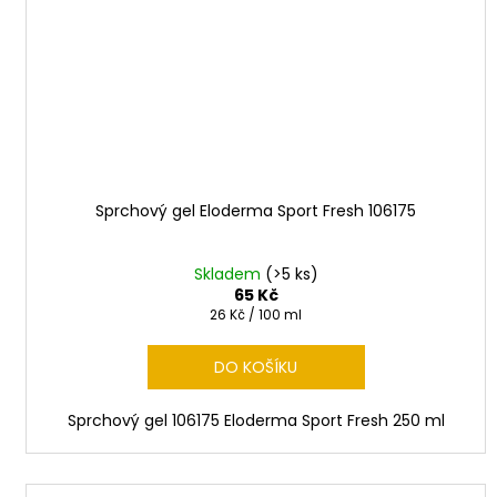
Sprchový gel Eloderma Sport Fresh 106175
Skladem
(>5 ks)
65 Kč
Měrná
26 Kč / 100 ml
cena:
DO KOŠÍKU
Sprchový gel 106175 Eloderma Sport Fresh 250 ml