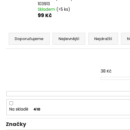
103913
Skladem
(>5 ks)
99 Kč
Ř
a
Doporučujeme
Nejlevnější
Nejdražší
N
z
e
n
í
38
Kč
p
r
o
d
u
Na skladě
410
k
t
Značky