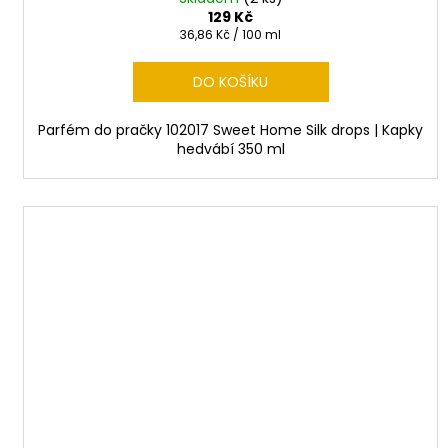
129 Kč
Měrná
36,86 Kč / 100 ml
cena:
DO KOŠÍKU
Parfém do pračky 102017 Sweet Home Silk drops | Kapky
hedvábí 350 ml