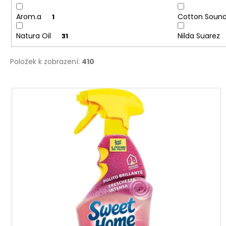
ů
Arom.a
Cotton Soun
1
Natura Oil
Nilda Suarez
31
Položek k zobrazení:
410
V
ý
p
i
s
p
r
o
d
u
k