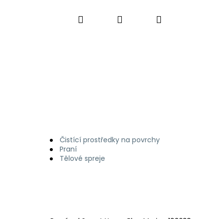
Hledat
Přihlášení
Nákupní
košík
Čistící prostředky na povrchy
Praní
Tělové spreje