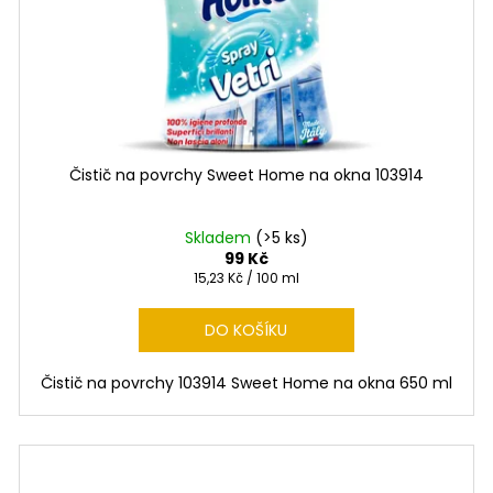
Čistič na povrchy Sweet Home na okna 103914
Skladem
(>5 ks)
99 Kč
Měrná
15,23 Kč / 100 ml
cena:
DO KOŠÍKU
Čistič na povrchy 103914 Sweet Home na okna 650 ml