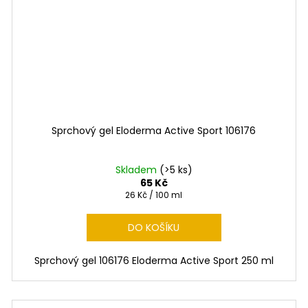
Sprchový gel Eloderma Active Sport 106176
Skladem
(>5 ks)
65 Kč
Měrná
26 Kč / 100 ml
cena:
DO KOŠÍKU
Sprchový gel 106176 Eloderma Active Sport 250 ml