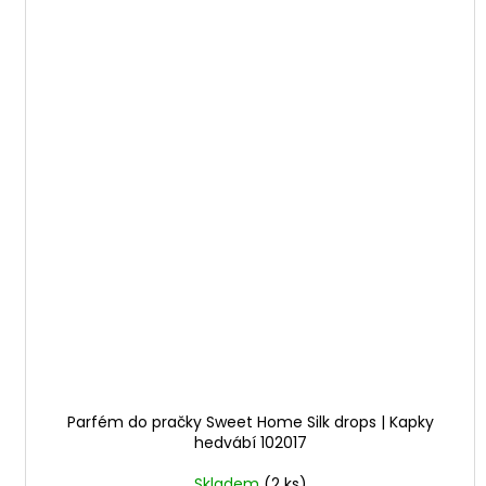
Parfém do pračky Sweet Home Silk drops | Kapky
hedvábí 102017
Skladem
(2 ks)