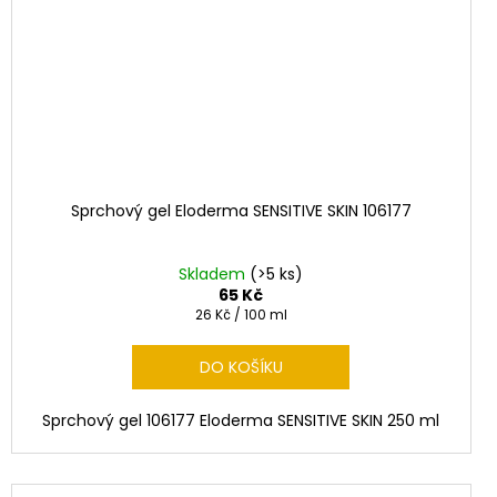
Sprchový gel Eloderma SENSITIVE SKIN 106177
Skladem
(>5 ks)
65 Kč
Měrná
26 Kč / 100 ml
cena:
DO KOŠÍKU
Sprchový gel 106177 Eloderma SENSITIVE SKIN 250 ml