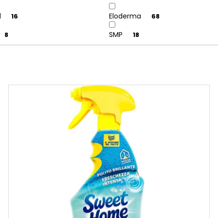
d
Eloderma
16
68
SMP
8
18