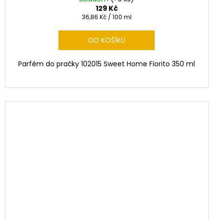
129 Kč
Měrná
36,86 Kč / 100 ml
cena:
DO KOŠÍKU
Parfém do pračky 102015 Sweet Home Fiorito 350 ml