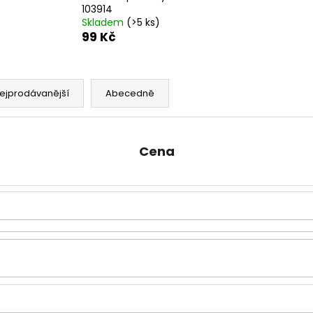
103914
Skladem
(>5 ks)
99 Kč
ejprodávanější
Abecedně
Cena