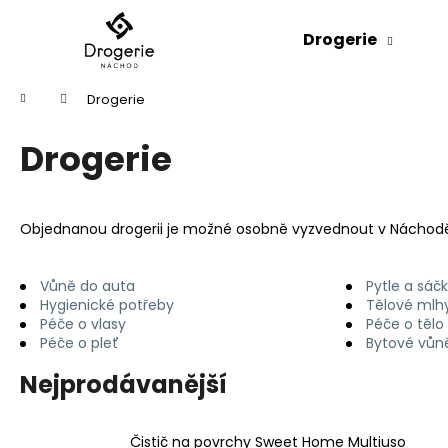
K
Přejít
na
o
Drogerie
obsah
Zpět
Zpět
š
do
do
í
Domů
Drogerie
k
obchodu
obchodu
Drogerie
Objednanou drogerii je možné osobně vyzvednout v Náchodě n
Vůně do auta
Pytle a sáč
Hygienické potřeby
Tělové mlh
Péče o vlasy
Péče o tělo
Péče o pleť
Bytové vůn
Nejprodávanější
Čistič na povrchy Sweet Home Multiuso