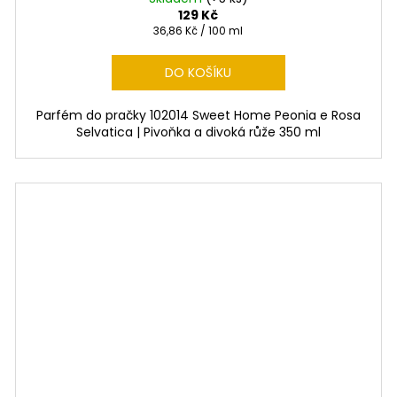
129 Kč
Měrná
36,86 Kč / 100 ml
cena:
DO KOŠÍKU
Parfém do pračky 102014 Sweet Home Peonia e Rosa
Selvatica | Pivoňka a divoká růže 350 ml