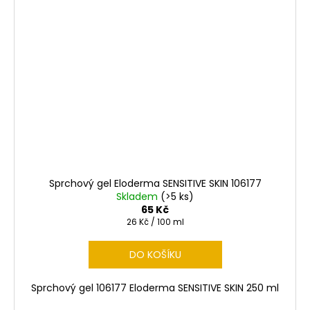
Sprchový gel Eloderma SENSITIVE SKIN 106177
Skladem
(>5 ks)
65 Kč
Měrná
26 Kč / 100 ml
cena:
DO KOŠÍKU
Sprchový gel 106177 Eloderma SENSITIVE SKIN 250 ml