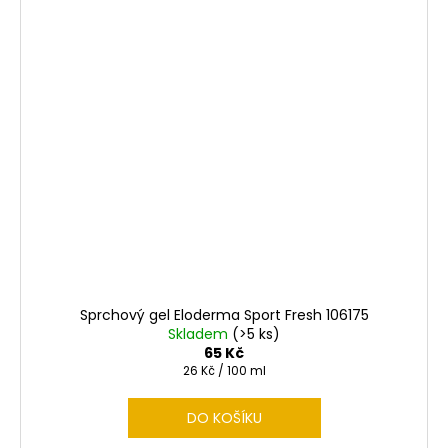
Sprchový gel Eloderma Sport Fresh 106175
Skladem
(>5 ks)
65 Kč
Měrná
26 Kč / 100 ml
cena:
DO KOŠÍKU