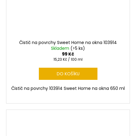
Čistič na povrchy Sweet Home na okna 103914
Skladem
(>5 ks)
99 Kč
Měrná
15,23 Kč / 100 ml
cena:
DO KOŠÍKU
Čistič na povrchy 103914 Sweet Home na okna 650 ml