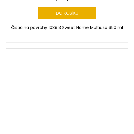
o
č
cena:
u
g
j
DO KOŠÍKU
e
e
m
Čistič na povrchy 103913 Sweet Home Multiuso 650 ml
r
e
i
e
.