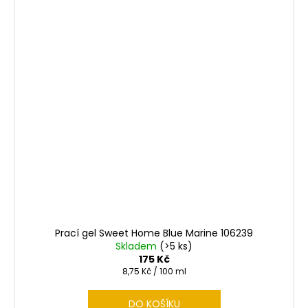
Prací gel Sweet Home Blue Marine 106239
Skladem
(>5 ks)
175 Kč
Měrná
8,75 Kč / 100 ml
cena:
DO KOŠÍKU