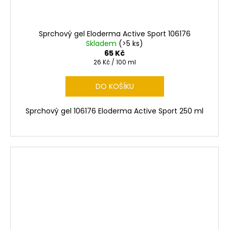
Sprchový gel Eloderma Active Sport 106176
Skladem
(>5 ks)
65 Kč
Měrná
26 Kč / 100 ml
cena:
DO KOŠÍKU
Sprchový gel 106176 Eloderma Active Sport 250 ml