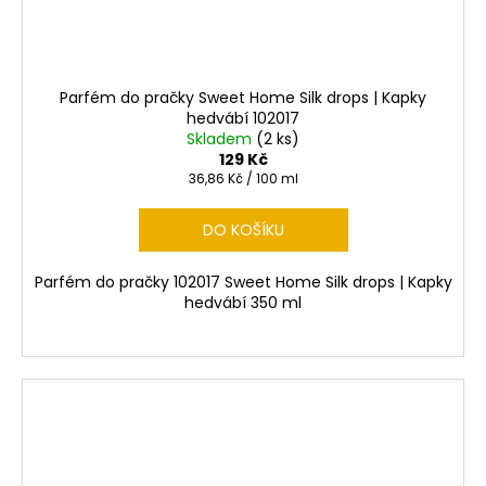
Parfém do pračky Sweet Home Silk drops | Kapky
hedvábí 102017
Skladem
(2 ks)
129 Kč
Měrná
36,86 Kč / 100 ml
cena:
DO KOŠÍKU
Parfém do pračky 102017 Sweet Home Silk drops | Kapky
hedvábí 350 ml