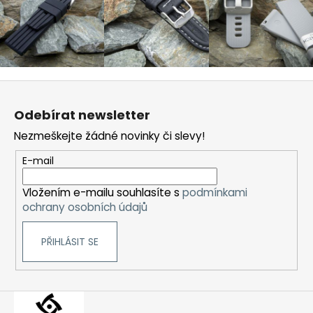
Z
á
Odebírat newsletter
p
Nezmeškejte žádné novinky či slevy!
a
t
E-mail
í
Vložením e-mailu souhlasíte s
podmínkami
ochrany osobních údajů
PŘIHLÁSIT SE