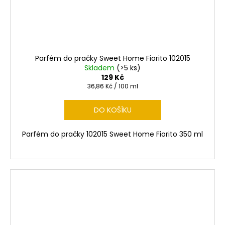
Parfém do pračky Sweet Home Fiorito 102015
Skladem
(>5 ks)
129 Kč
Měrná
36,86 Kč / 100 ml
cena:
DO KOŠÍKU
Parfém do pračky 102015 Sweet Home Fiorito 350 ml