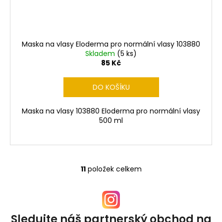
Maska na vlasy Eloderma pro normální vlasy 103880
Skladem
(5 ks)
85 Kč
DO KOŠÍKU
Maska na vlasy 103880 Eloderma pro normální vlasy
500 ml
11
položek celkem
O
v
l
á
d
Sledujte náš partnerský obchod na