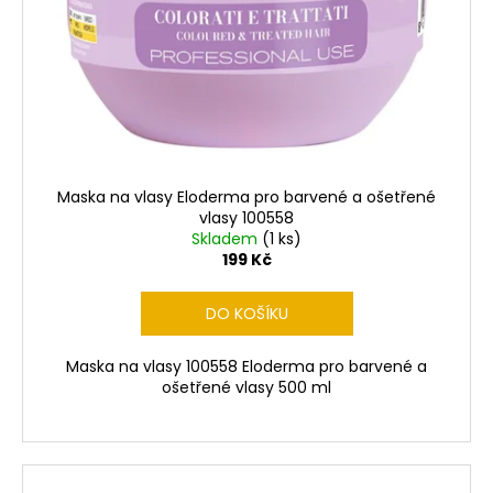
k
t
ů
Maska na vlasy Eloderma pro barvené a ošetřené
vlasy 100558
Skladem
(1 ks)
199 Kč
DO KOŠÍKU
Maska na vlasy 100558 Eloderma pro barvené a
ošetřené vlasy 500 ml