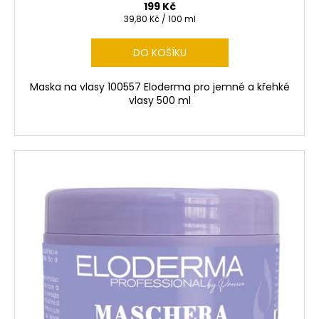
199 Kč
Měrná
39,80 Kč / 100 ml
cena:
DO KOŠÍKU
Maska na vlasy 100557 Eloderma pro jemné a křehké
vlasy 500 ml