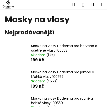
K
Přejít
Hledat
Náku
M
Přihlášen
na
o
obsah
Zpět
Zpět
košík
š
Masky na vlasy
í
C
k
Nejprodávanější
o
p
o
Maska na vlasy Eloderma pro barvené a
t
ošetřené vlasy 100558
Skladem
(1 ks)
ř
199 Kč
e
b
Maska na vlasy Eloderma pro jemné a
u
křehké vlasy 100557
j
Skladem
(>5 ks)
199 Kč
e
t
Maska na vlasy Eloderma pro rovné a
e
hebké vlasy 100559
n