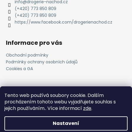
info
@
drogerie-nachod.cz
(+420) 773 850 809
(+420) 773 850 809
https://www.facebook.com/drogerienachod.cz
Informace pro vás
Obchodní podmínky
Podmínky ochrany osobních údajů
Cookies a GA
Novinky
Tento web používá soubory cookie. Dalším
procházením tohoto webu vyjadřujete souhlas s
Registrace do VOC systému
jejich používáním.. Více informací
zde
.
11.4.2025
Nastavení
Vytvořil
Shoptet