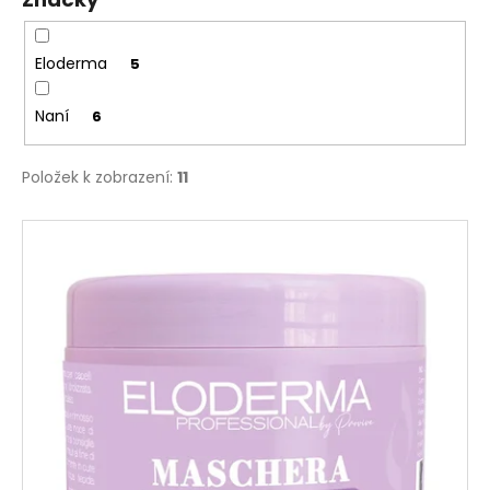
č
u
j
Eloderma
5
e
m
Naní
6
e
Položek k zobrazení:
11
V
ý
p
i
s
p
r
o
d
u