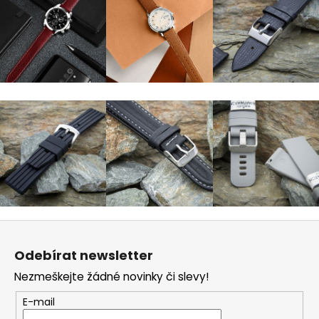
Z
á
Odebírat newsletter
p
Nezmeškejte žádné novinky či slevy!
a
t
E-mail