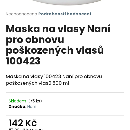
a
j
Průměrné
Neohodnoceno
Podrobnosti hodnocení
hodnocení
í
Maska na vlasy Naní
produktu
t
je
pro obnovu
?
0,0
z
poškozených vlasů
5
hvězdiček.
100423
HLEDAT
Maska na vlasy 100423 Naní pro obnovu
poškozených vlasů 500 ml
D
o
Skladem
(>5 ks)
p
Značka:
Naní
o
r
142 Kč
u