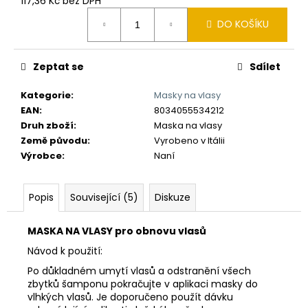
č
117,36 Kč bez DPH
Měrná
u
DO KOŠÍKU
cena:
j
e
m
Zeptat se
Sdílet
e
Kategorie
:
Masky na vlasy
EAN
:
8034055534212
Druh zboží
:
Maska na vlasy
Země původu
:
Vyrobeno v Itálii
Výrobce
:
Naní
Popis
Související (5)
Diskuze
MASKA NA VLASY pro obnovu vlasů
Návod k použití:
Po důkladném umytí vlasů a odstranění všech
zbytků šamponu pokračujte v aplikaci masky do
vlhkých vlasů. Je doporučeno použít dávku