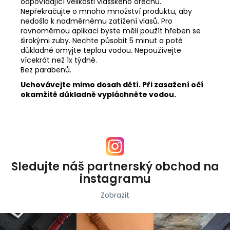
odpovídající velikosti vlašského ořechu.
Nepřekračujte o mnoho množství produktu, aby
nedošlo k nadměrnému zatížení vlasů. Pro
rovnoměrnou aplikaci byste měli použít hřeben se
širokými zuby. Nechte působit 5 minut a poté
důkladně omyjte teplou vodou. Nepoužívejte
vícekrát než 1x týdně.
Bez parabenů.
Uchovávejte mimo dosah dětí. Při zasažení očí
okamžitě důkladně vypláchněte vodou.
Sledujte náš partnerský obchod na
instagramu
Zobrazit