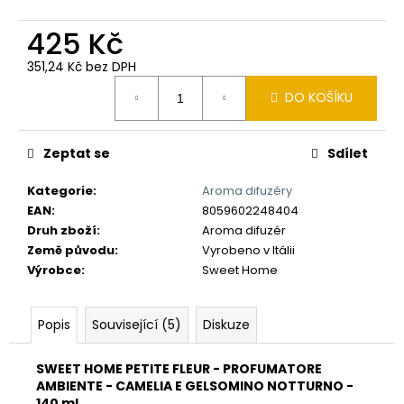
č
u
425 Kč
j
e
351,24 Kč bez DPH
m
Měrná
DO KOŠÍKU
e
cena:
Zeptat se
Sdílet
Kategorie
:
Aroma difuzéry
EAN
:
8059602248404
Druh zboží
:
Aroma difuzér
Země původu
:
Vyrobeno v Itálii
Výrobce
:
Sweet Home
Popis
Související (5)
Diskuze
SWEET HOME PETITE FLEUR - PROFUMATORE
AMBIENTE - CAMELIA E GELSOMINO NOTTURNO -
140 ml