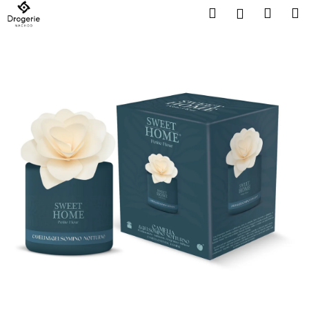
K
Přejít
Hledat
Náku
M
Přihlášen
na
o
obsah
Zpět
Zpět
košík
š
í
C
k
o
p
o
t
ř
e
b
u
j
e
t
e
n