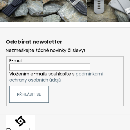
Z
á
Odebírat newsletter
p
Nezmeškejte žádné novinky či slevy!
a
t
E-mail
í
Vložením e-mailu souhlasíte s
podmínkami
ochrany osobních údajů
PŘIHLÁSIT SE