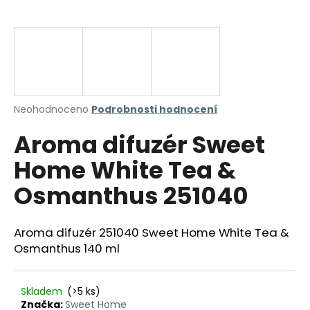
a
j
í
t
?
Průměrné
Neohodnoceno
Podrobnosti hodnocení
hodnocení
Aroma difuzér Sweet
produktu
je
HLEDAT
Home White Tea &
0,0
z
Osmanthus 251040
5
hvězdiček.
D
Aroma difuzér 251040 Sweet Home White Tea &
o
Osmanthus 140 ml
p
o
r
Skladem
(>5 ks)
u
Značka:
Sweet Home