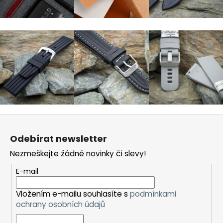
Z
á
Odebírat newsletter
p
Nezmeškejte žádné novinky či slevy!
a
t
E-mail
í
Vložením e-mailu souhlasíte s
podmínkami
ochrany osobních údajů