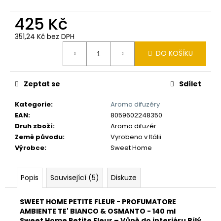
č
u
425 Kč
j
e
351,24 Kč bez DPH
m
Měrná
DO KOŠÍKU
e
cena:
Zeptat se
Sdílet
Kategorie
:
Aroma difuzéry
EAN
:
8059602248350
Druh zboží
:
Aroma difuzér
Země původu
:
Vyrobeno v Itálii
Výrobce
:
Sweet Home
Popis
Související (5)
Diskuze
SWEET HOME PETITE FLEUR - PROFUMATORE
AMBIENTE TE' BIANCO & OSMANTO - 140 ml
Sweet Home Petite Fleur – Vůně do interiéru Bílý