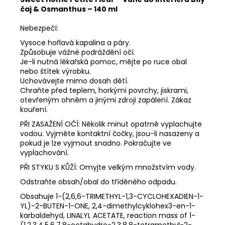
čaj & Osmanthus – 140 ml
Nebezpečí:
Vysoce hořlavá kapalina a páry.
Způsobuje vážné podráždění očí.
Je-li nutná lékařská pomoc, mějte po ruce obal
nebo štítek výrobku.
Uchovávejte mimo dosah dětí.
Chraňte před teplem, horkými povrchy, jiskrami,
otevřeným ohněm a jinými zdroji zapálení. Zákaz
kouření.
PŘI ZASAŽENÍ OČÍ: Několik minut opatrně vyplachujte
vodou. Vyjměte kontaktní čočky, jsou-li nasazeny a
pokud je lze vyjmout snadno. Pokračujte ve
vyplachování.
PŘI STYKU S KŮŽÍ: Omyjte velkým množstvím vody.
Odstraňte obsah/obal do tříděného odpadu.
Obsahuje 1-(2,6,6-TRIMETHYL-1,3-CYCLOHEXADIEN-1-
YL)-2-BUTEN-1-ONE, 2,4-dimethylcyklohex3-en-1-
karbaldehyd, LINALYL ACETATE, reaction mass of 1-
(1,2,3,4,5,6,7,8-octahydro-2,3,8,8-tetramethyl-2-