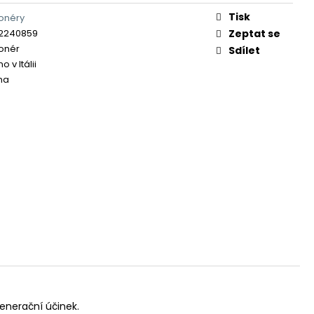
Tisk
onéry
2240859
Zeptat se
onér
Sdílet
 v Itálii
ma
enerační účinek.