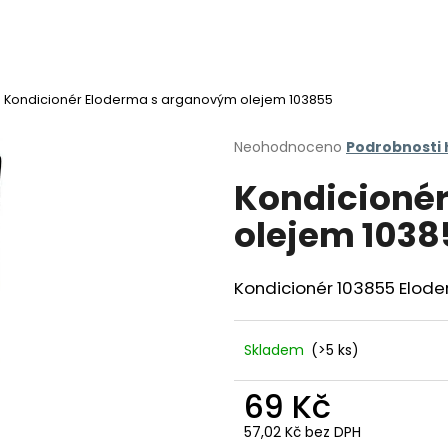
Kondicionér Eloderma s arganovým olejem 103855
Co potřebujete najít?
Průměrné
Neohodnoceno
Podrobnosti
hodnocení
Kondicioné
produktu
HLEDAT
je
olejem 1038
0,0
z
5
Doporučujeme
hvězdiček.
Kondicionér 103855 Elod
Skladem
(>5 ks)
69 Kč
57,02 Kč bez DPH