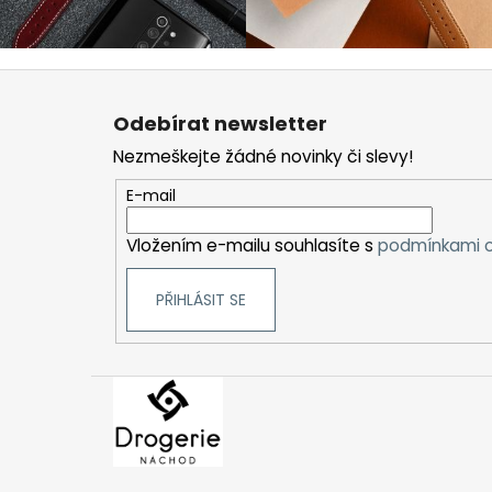
Z
á
Odebírat newsletter
p
Nezmeškejte žádné novinky či slevy!
a
t
E-mail
í
Vložením e-mailu souhlasíte s
podmínkami o
PŘIHLÁSIT SE