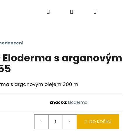
Hledat
Přihlášení
Nákupní
košík
 hodnocení
r Eloderma s arganovým
55
erma s arganovým olejem 300 ml
Značka:
Eloderma
DO KOŠÍKU