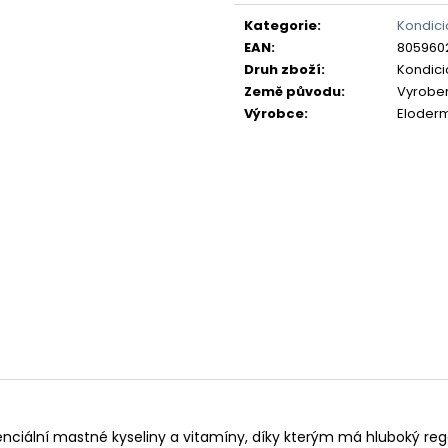
Měrná
cena:
Kategorie
:
Kondici
EAN
:
805960
Druh zboží
:
Kondici
Země původu
:
Vyrobeno
Výrobce
:
Eloder
enciální mastné kyseliny a vitamíny, díky kterým má hluboký reg