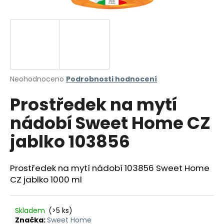
a
j
í
t
?
Průměrné
Neohodnoceno
Podrobnosti hodnocení
hodnocení
Prostředek na mytí
produktu
je
HLEDAT
nádobí Sweet Home CZ
0,0
z
jablko 103856
5
hvězdiček.
D
Prostředek na mytí nádobí 103856 Sweet Home
o
CZ jablko 1000 ml
p
o
r
Skladem
(>5 ks)
u
Značka:
Sweet Home