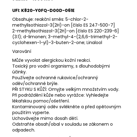
UFI: K820-Y0FQ-D00D-061E
Obsahuje: reakční směs: 5-chlor-2-
methylisothiazol-3(2H)-on [číslo ES 247-500-7]
2-methylisothiazol-3(2H)-on [číslo ES 220-239-6]
(3:1); d-limonen; 3-methyl-4-(2,6,6-trimethyl-2-
cyclohexen-1-yl)-3-buten-2-one; Linalool
Varování
Může vyvolat alergickou kožní reakci.
Toxický pro vodní organismy, s dlouhodobými
účinky.
Používejte ochranné rukavice/ochranný
oděv/ochranné brýle.
PŘI STYKU S KŮŽÍ: Omyjte velkým množstvím vody.
Při podráždění kůže nebo vyrážce: Vyhledejte
lékařskou pomoc/ošetření.
Kontaminovaný oděv svlékněte a před opětovným
použitím vyperte.
Uchovávejte mimo dosah dětí.
Odstraňte obsah/obal v souladu se zákonem o
odpadech.