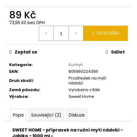
č
u
89 Kč
j
e
73,55 Kč bez DPH
m
Měrná
DO KOŠÍKU
e
cena:
Zeptat se
Sdílet
Kategorie
:
Kuchyň
EAN
:
8059602243911
Prostředek na mytí
Druh zboží
:
nádobí
Země původu
:
Vyrobeno v Itálii
Výrobce
:
Sweet Home
Popis
Související (2)
Diskuze
SWEET HOME - přípravek na ruční mytí nádobí -
Jablko - 1000 ml ℮