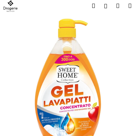
K
Přejít
Hledat
Náku
M
Přihlášen
na
o
obsah
Zpět
Zpět
košík
š
í
C
k
o
p
o
t
ř
e
b
u
j
e
t
e
n