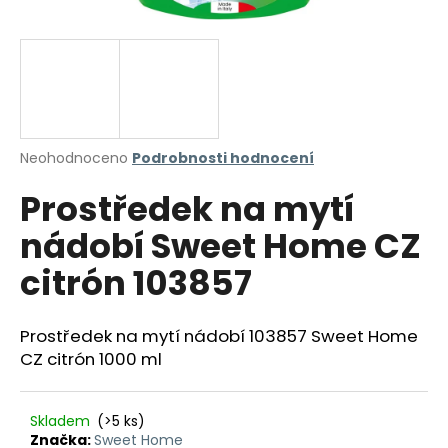
a
j
í
t
?
Průměrné
Neohodnoceno
Podrobnosti hodnocení
hodnocení
Prostředek na mytí
produktu
je
HLEDAT
nádobí Sweet Home CZ
0,0
z
citrón 103857
5
hvězdiček.
D
Prostředek na mytí nádobí 103857 Sweet Home
o
CZ citrón 1000 ml
p
o
r
Skladem
(>5 ks)
u
Značka:
Sweet Home