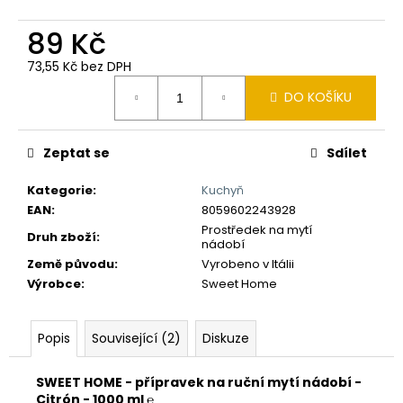
č
u
89 Kč
j
e
73,55 Kč bez DPH
m
Měrná
DO KOŠÍKU
e
cena:
Zeptat se
Sdílet
Kategorie
:
Kuchyň
EAN
:
8059602243928
Prostředek na mytí
Druh zboží
:
nádobí
Země původu
:
Vyrobeno v Itálii
Výrobce
:
Sweet Home
Popis
Související (2)
Diskuze
SWEET HOME - přípravek na ruční mytí nádobí -
Citrón - 1000 ml ℮