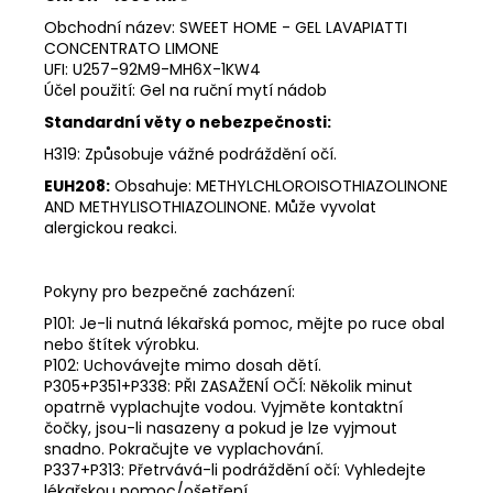
Obchodní název: SWEET HOME - GEL LAVAPIATTI
CONCENTRATO LIMONE
UFI: U257-92M9-MH6X-1KW4
Účel použití: Gel na ruční mytí nádob
Standardní věty o nebezpečnosti:
H319: Způsobuje vážné podráždění očí.
EUH208:
Obsahuje: METHYLCHLOROISOTHIAZOLINONE
AND METHYLISOTHIAZOLINONE. Může vyvolat
alergickou reakci.
Pokyny pro bezpečné zacházení:
P101: Je-li nutná lékařská pomoc, mějte po ruce obal
nebo štítek výrobku.
P102: Uchovávejte mimo dosah dětí.
P305+P351+P338: PŘI ZASAŽENÍ OČÍ: Několik minut
opatrně vyplachujte vodou. Vyjměte kontaktní
čočky, jsou-li nasazeny a pokud je lze vyjmout
snadno. Pokračujte ve vyplachování.
P337+P313: Přetrvává-li podráždění očí: Vyhledejte
lékařskou pomoc/ošetření.