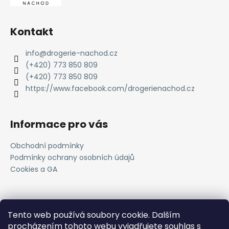
Kontakt
info
@
drogerie-nachod.cz
(+420) 773 850 809
(+420) 773 850 809
https://www.facebook.com/drogerienachod.cz
Informace pro vás
Obchodní podmínky
Podmínky ochrany osobních údajů
Cookies a GA
Novinky
Tento web používá soubory cookie. Dalším
procházením tohoto webu vyjadřujete souhlas s
Registrace do VOC systému