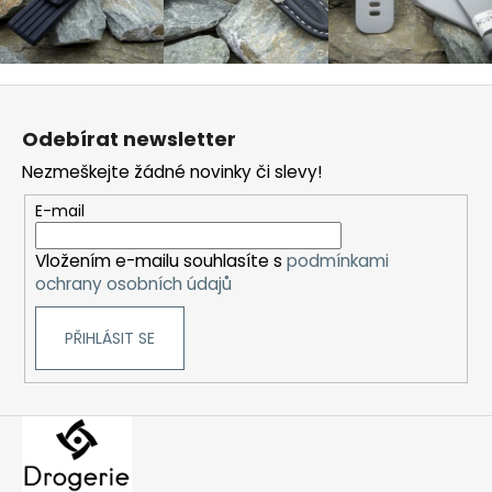
Z
á
Odebírat newsletter
p
Nezmeškejte žádné novinky či slevy!
a
t
E-mail
í
Vložením e-mailu souhlasíte s
podmínkami
ochrany osobních údajů
PŘIHLÁSIT SE