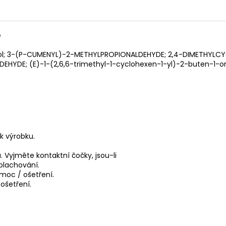
e
alool; 3-(P-CUMENYL)-2-METHYLPROPIONALDEHYDE; 2,4-DIMETHYL
HYDE; (E)-1-(2,6,6-trimethyl-1-cyclohexen-1-yl)-2-buten-1-on
k výrobku.
 Vyjměte kontaktní čočky, jsou-li
plachování.
moc / ošetření.
ošetření.