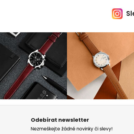
Sl
Z
á
Odebírat newsletter
p
Nezmeškejte žádné novinky či slevy!
a