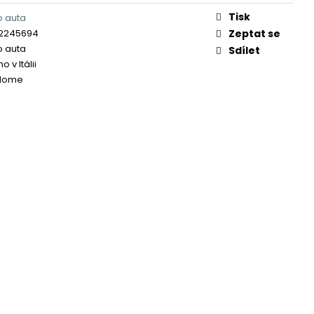
Tisk
o auta
2245694
Zeptat se
o auta
Sdílet
 v Itálii
Home