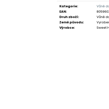
Měrná
cena:
Kategorie
:
Vůně d
EAN
:
805960
Druh zboží
:
Vůně d
Země původu
:
Vyrobeno
Výrobce
:
Sweet 