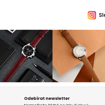
Sl
Z
á
Odebírat newsletter
p