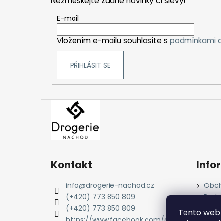
Nezmeškejte žádné novinky či slevy!
a
t
E-mail
í
Vložením e-mailu souhlasíte s
podmínkami o
PŘIHLÁSIT SE
Kontakt
Info
info
@
drogerie-nachod.cz
Obch
(+420) 773 850 809
Podm
údaj
(+420) 773 850 809
Tento web 
Cook
https://www.facebook.com/dro