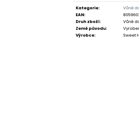
Měrná
cena:
Kategorie
:
Vůně d
EAN
:
805960
Druh zboží
:
Vůně d
Země původu
:
Vyrobeno
Výrobce
:
Sweet 