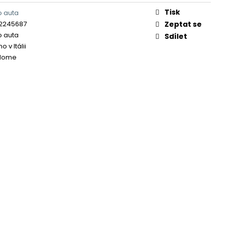
Tisk
o auta
2245687
Zeptat se
o auta
Sdílet
 v Itálii
Home