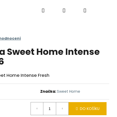
Hledat
Přihlášení
Nákupní
košík
 hodnocení
a Sweet Home Intense
6
et Home Intense Fresh
Značka:
Sweet Home
DO KOŠÍKU