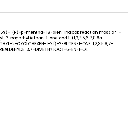
)-; (R)-p-mentha-1,8-dien; linalool; reaction mass of 1-
yl-2-naphthyl)ethan-1-one and 1-(1,2,3,5,6,7,8,8a-
THYL-2-CYCLOHEXEN-1-YL)-2-BUTEN-1-ONE; 1,2,3,5,6,7-
CARBALDEHYDE; 3,7-DIMETHYLOCT-6-EN-1-OL