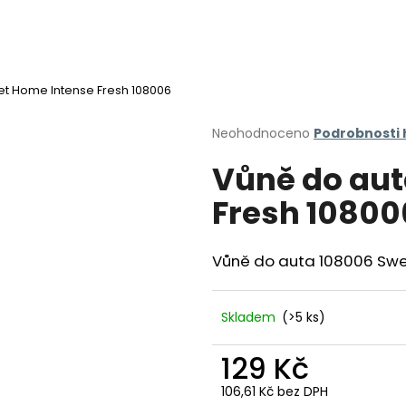
t Home Intense Fresh 108006
Co potřebujete najít?
Průměrné
Neohodnoceno
Podrobnosti
hodnocení
Vůně do aut
produktu
HLEDAT
je
Fresh 10800
0,0
z
5
Doporučujeme
hvězdiček.
Vůně do auta 108006 Swe
Skladem
(>5 ks)
129 Kč
106,61 Kč bez DPH