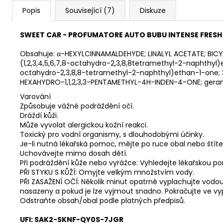
Popis
Související (7)
Diskuze
SWEET CAR - PROFUMATORE AUTO BUBU INTENSE FRESH 
Obsahuje: α-HEXYLCINNAMALDEHYDE; LINALYL ACETATE; BICYCL
(1,2,3,4,5,6,7,8-octahydro-2,3,8,8tetramethyl-2-naphthyl)
octahydro-2,3,8,8-tetramethyl-2-naphthyl)ethan-1-one; 
HEXAHYDRO-1,1,2,3,3-PENTAMETHYL-4H-INDEN-4-ONE; geran
Varování
Způsobuje vážné podráždění očí.
Dráždí kůži.
Může vyvolat alergickou kožní reakci.
Toxický pro vodní organismy, s dlouhodobými účinky.
Je-li nutná lékařská pomoc, mějte po ruce obal nebo štíte
Uchovávejte mimo dosah dětí.
Při podráždění kůže nebo vyrážce: Vyhledejte lékařskou po
PŘI STYKU S KŮŽÍ: Omyjte velkým množstvím vody.
PŘI ZASAŽENÍ OČÍ: Několik minut opatrně vyplachujte vodou.
nasazeny a pokud je lze vyjmout snadno. Pokračujte ve vy
Odstraňte obsah/obal podle platných předpisů.
UFI: SAK2-SKNF-QY0S-7JGR