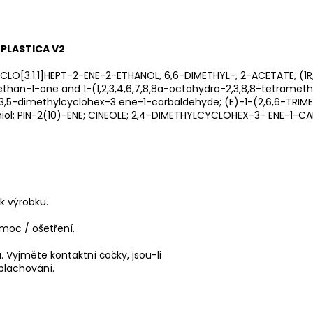
PLASTICA V2
O[3.1.1]HEPT-2-ENE-2-ETHANOL, 6,6-DIMETHYL-, 2-ACETATE, (1R,5S
ethan-1-one and 1-(1,2,3,4,6,7,8,8a-octahydro-2,3,8,8-tetrameth
3,5-dimethylcyclohex-3 ene-1-carbaldehyde; (E)-1-(2,6,6-TRIME
iol; PIN-2(10)-ENE; CINEOLE; 2,4-DIMETHYLCYCLOHEX-3- ENE-1-
k výrobku.
moc / ošetření.
 Vyjměte kontaktní čočky, jsou-li
plachování.