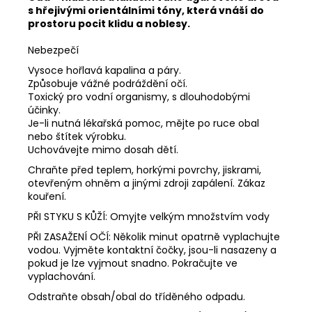
s hřejivými orientálními tóny, která vnáší do
prostoru pocit klidu a noblesy.
Nebezpečí
Vysoce hořlavá kapalina a páry.
Způsobuje vážné podráždění očí.
Toxický pro vodní organismy, s dlouhodobými
účinky.
Je-li nutná lékařská pomoc, mějte po ruce obal
nebo štítek výrobku.
Uchovávejte mimo dosah dětí.
Chraňte před teplem, horkými povrchy, jiskrami,
otevřeným ohněm a jinými zdroji zapálení. Zákaz
kouření.
PŘI STYKU S KŮŽÍ: Omyjte velkým množstvím vody
PŘI ZASAŽENÍ OČÍ: Několik minut opatrně vyplachujte
vodou. Vyjměte kontaktní čočky, jsou-li nasazeny a
pokud je lze vyjmout snadno. Pokračujte ve
vyplachování.
Odstraňte obsah/obal do tříděného odpadu.