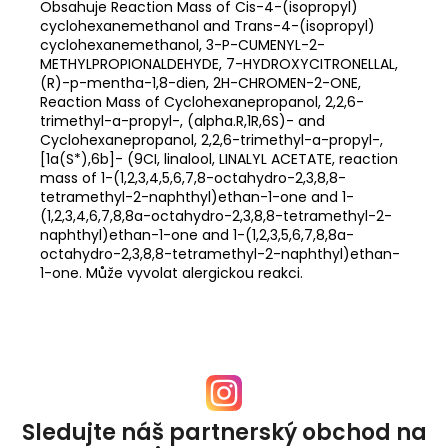
Obsahuje Reaction Mass of Cis-4-(isopropyl)
cyclohexanemethanol and Trans-4-(isopropyl)
cyclohexanemethanol, 3-P-CUMENYL-2-
METHYLPROPIONALDEHYDE, 7-HYDROXYCITRONELLAL,
(R)-p-mentha-1,8-dien, 2H-CHROMEN-2-ONE,
Reaction Mass of Cyclohexanepropanol, 2,2,6-
trimethyl-a-propyl-, (alpha.R,1R,6S)- and
Cyclohexanepropanol, 2,2,6-trimethyl-a-propyl-,
[1a(S*),6b]- (9CI, linalool, LINALYL ACETATE, reaction
mass of 1-(1,2,3,4,5,6,7,8-octahydro-2,3,8,8-
tetramethyl-2-naphthyl)ethan-1-one and 1-
(1,2,3,4,6,7,8,8a-octahydro-2,3,8,8-tetramethyl-2-
naphthyl)ethan-1-one and 1-(1,2,3,5,6,7,8,8a-
octahydro-2,3,8,8-tetramethyl-2-naphthyl)ethan-
1-one. Může vyvolat alergickou reakci.
Sledujte náš partnerský obchod na