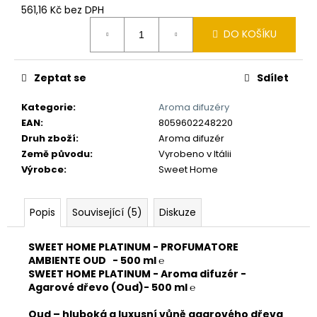
č
561,16 Kč bez DPH
u
Měrná
j
DO KOŠÍKU
cena:
e
m
e
Zeptat se
Sdílet
Kategorie
:
Aroma difuzéry
EAN
:
8059602248220
Druh zboží
:
Aroma difuzér
Země původu
:
Vyrobeno v Itálii
Výrobce
:
Sweet Home
Popis
Související (5)
Diskuze
SWEET HOME PLATINUM - PROFUMATORE
AMBIENTE OUD - 500 ml ℮
SWEET HOME PLATINUM - Aroma difuzér -
Agarové dřevo (Oud)- 500 ml ℮
Oud – hluboká a luxusní vůně agarového dřeva