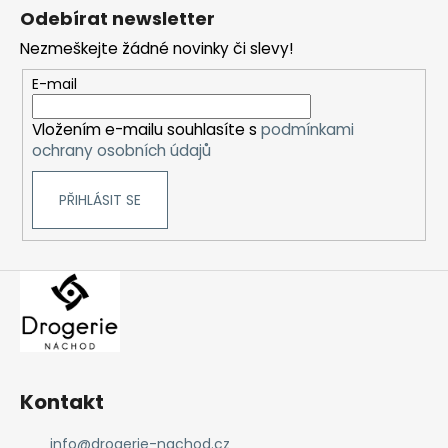
á
Odebírat newsletter
p
Nezmeškejte žádné novinky či slevy!
a
t
E-mail
í
Vložením e-mailu souhlasíte s
podmínkami
ochrany osobních údajů
PŘIHLÁSIT SE
Kontakt
info
@
drogerie-nachod.cz