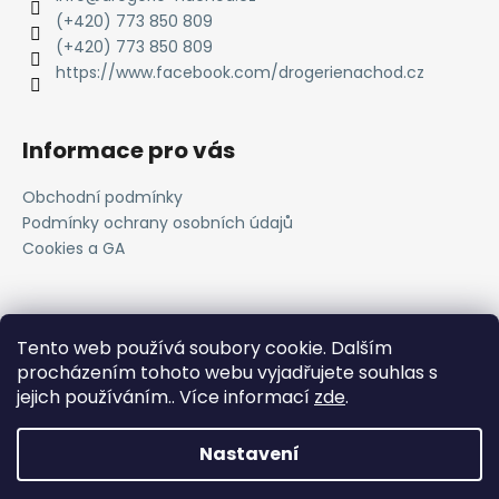
(+420) 773 850 809
(+420) 773 850 809
https://www.facebook.com/drogerienachod.cz
Informace pro vás
Obchodní podmínky
Podmínky ochrany osobních údajů
Cookies a GA
Novinky
Tento web používá soubory cookie. Dalším
procházením tohoto webu vyjadřujete souhlas s
Registrace do VOC systému
jejich používáním.. Více informací
zde
.
11.4.2025
Nastavení
Vytvořil
Shoptet