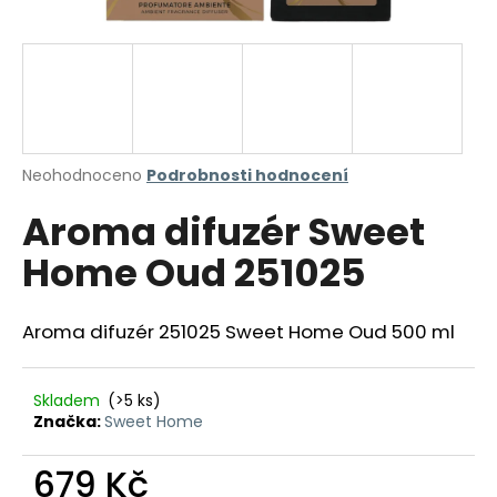
a
j
í
t
?
Průměrné
Neohodnoceno
Podrobnosti hodnocení
hodnocení
Aroma difuzér Sweet
produktu
je
HLEDAT
Home Oud 251025
0,0
z
5
hvězdiček.
Aroma difuzér 251025 Sweet Home Oud 500 ml
D
o
p
Skladem
(>5 ks)
Značka:
Sweet Home
o
r
679 Kč
u