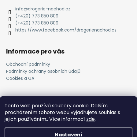
info
@
drogerie-nachod.cz
(+420) 773 850 809
(+420) 773 850 809
https://www.facebook.com/drogerienachod.cz
Informace pro vás
Obchodní podmínky
Podmínky ochrany osobních údajů
Cookies a GA
Novinky
Tento web používá soubory cookie. Dalším
procházením tohoto webu vyjadřujete souhlas s
Registrace do VOC systému
jejich používáním.. Více informací
zde
.
11.4.2025
Nastavení