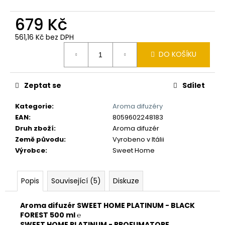
č
u
679 Kč
j
e
561,16 Kč bez DPH
m
Měrná
DO KOŠÍKU
e
cena:
Zeptat se
Sdílet
Kategorie
:
Aroma difuzéry
EAN
:
8059602248183
Druh zboží
:
Aroma difuzér
Země původu
:
Vyrobeno v Itálii
Výrobce
:
Sweet Home
Popis
Související (5)
Diskuze
Aroma difuzér SWEET HOME PLATINUM - BLACK
FOREST 500 ml ℮
SWEET HOME PLATINUM - PROFUMATORE