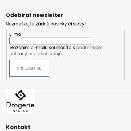
Z
á
Odebírat newsletter
p
Nezmeškejte žádné novinky či slevy!
a
t
E-mail
í
Vložením e-mailu souhlasíte s
podmínkami
ochrany osobních údajů
PŘIHLÁSIT SE
Kontakt