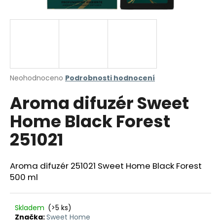
a
j
í
t
?
Průměrné
Neohodnoceno
Podrobnosti hodnocení
hodnocení
Aroma difuzér Sweet
produktu
je
HLEDAT
Home Black Forest
0,0
z
251021
5
hvězdiček.
D
Aroma difuzér 251021 Sweet Home Black Forest
o
500 ml
p
o
r
Skladem
(>5 ks)
u
Značka:
Sweet Home