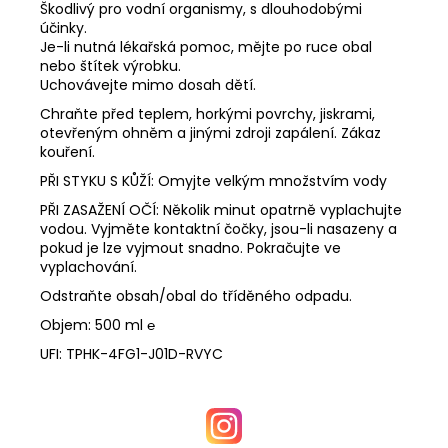
Škodlivý pro vodní organismy, s dlouhodobými
účinky.
Je-li nutná lékařská pomoc, mějte po ruce obal
nebo štítek výrobku.
Uchovávejte mimo dosah dětí.
Chraňte před teplem, horkými povrchy, jiskrami,
otevřeným ohněm a jinými zdroji zapálení. Zákaz
kouření.
PŘI STYKU S KŮŽÍ: Omyjte velkým množstvím vody
PŘI ZASAŽENÍ OČÍ: Několik minut opatrně vyplachujte
vodou. Vyjměte kontaktní čočky, jsou-li nasazeny a
pokud je lze vyjmout snadno. Pokračujte ve
vyplachování.
Odstraňte obsah/obal do tříděného odpadu.
Objem: 500 ml ℮
UFI: TPHK-4FG1-J01D-RVYC