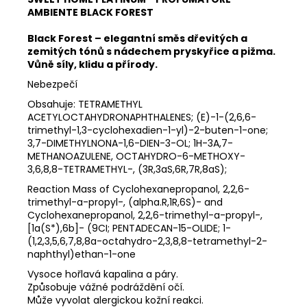
AMBIENTE BLACK FOREST
Black Forest – elegantní směs dřevitých a
zemitých tónů s nádechem pryskyřice a pižma.
Vůně síly, klidu a přírody.
Nebezpečí
Obsahuje: TETRAMETHYL
ACETYLOCTAHYDRONAPHTHALENES; (E)-1-(2,6,6-
trimethyl-1,3-cyclohexadien-1-yl)-2-buten-1-one;
3,7-DIMETHYLNONA-1,6-DIEN-3-OL; 1H-3A,7-
METHANOAZULENE, OCTAHYDRO-6-METHOXY-
3,6,8,8-TETRAMETHYL-, (3R,3aS,6R,7R,8aS);
Reaction Mass of Cyclohexanepropanol, 2,2,6-
trimethyl-a-propyl-, (alpha.R,1R,6S)- and
Cyclohexanepropanol, 2,2,6-trimethyl-a-propyl-,
[1a(S*),6b]- (9CI; PENTADECAN-15-OLIDE; 1-
(1,2,3,5,6,7,8,8a-octahydro-2,3,8,8-tetramethyl-2-
naphthyl)ethan-1-one
Vysoce hořlavá kapalina a páry.
Způsobuje vážné podráždění očí.
Může vyvolat alergickou kožní reakci.