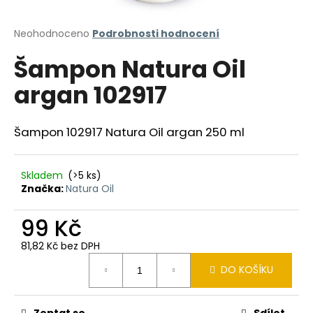
a
j
Průměrné
Neohodnoceno
Podrobnosti hodnocení
hodnocení
í
Šampon Natura Oil
produktu
t
je
argan 102917
?
0,0
z
5
hvězdiček.
Šampon 102917 Natura Oil argan 250 ml
HLEDAT
Skladem
(>5 ks)
Značka:
Natura Oil
99 Kč
D
o
81,82 Kč bez DPH
p
Měrná
o
DO KOŠÍKU
cena:
r
u
Zeptat se
Sdílet