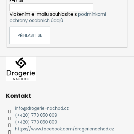
t
E-mail
í
Vložením e-mailu souhlasíte s
podmínkami
ochrany osobních údajů
PŘIHLÁSIT SE
Kontakt
info
@
drogerie-nachod.cz
(+420) 773 850 809
(+420) 773 850 809
https://www.facebook.com/drogerienachod.cz