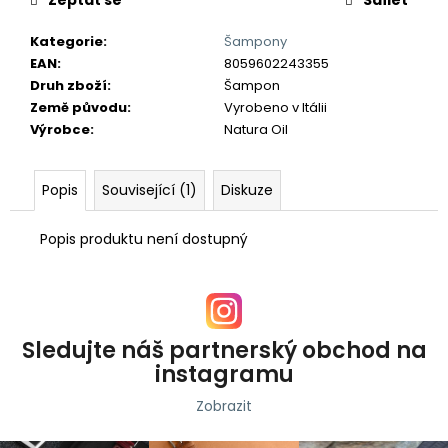
č
u
Kategorie
:
Šampony
j
EAN
:
8059602243355
e
Druh zboží
:
Šampon
m
Země původu
:
Vyrobeno v Itálii
e
Výrobce
:
Natura Oil
Popis
Související (1)
Diskuze
Popis produktu není dostupný
Sledujte náš partnerský obchod na
instagramu
Zobrazit