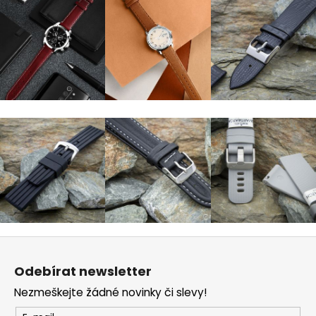
Z
á
Odebírat newsletter
p
Nezmeškejte žádné novinky či slevy!
a