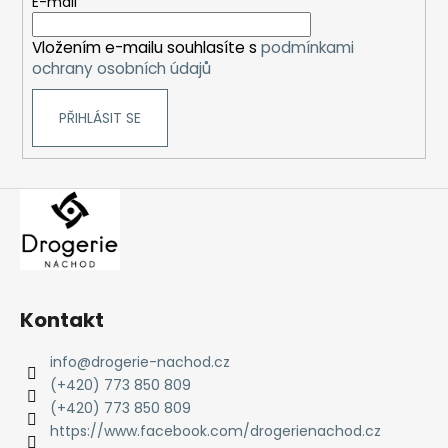
t
E-mail
í
Vložením e-mailu souhlasíte s
podmínkami
ochrany osobních údajů
PŘIHLÁSIT SE
Kontakt
info
@
drogerie-nachod.cz
(+420) 773 850 809
(+420) 773 850 809
https://www.facebook.com/drogerienachod.cz