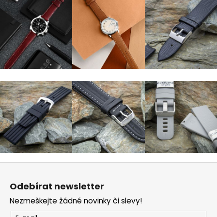
Z
á
Odebírat newsletter
p
Nezmeškejte žádné novinky či slevy!
a