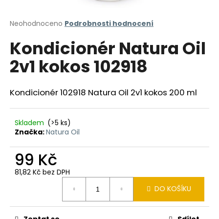
a
j
Průměrné
Neohodnoceno
Podrobnosti hodnocení
hodnocení
í
Kondicionér Natura Oil
produktu
t
je
2v1 kokos 102918
?
0,0
z
5
hvězdiček.
Kondicionér 102918 Natura Oil 2v1 kokos 200 ml
HLEDAT
Skladem
(>5 ks)
Značka:
Natura Oil
99 Kč
D
o
81,82 Kč bez DPH
p
Měrná
o
DO KOŠÍKU
cena:
r
u
Zeptat se
Sdílet