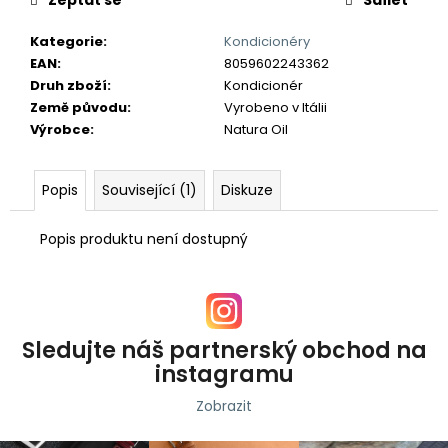
č
u
Kategorie
:
Kondicionéry
j
EAN
:
8059602243362
e
Druh zboží
:
Kondicionér
m
Země původu
:
Vyrobeno v Itálii
e
Výrobce
:
Natura Oil
Popis
Související (1)
Diskuze
Popis produktu není dostupný
Sledujte náš partnerský obchod na
instagramu
Zobrazit