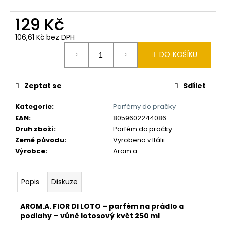
č
u
129 Kč
j
e
106,61 Kč bez DPH
m
Měrná
DO KOŠÍKU
e
cena:
Zeptat se
Sdílet
Kategorie
:
Parfémy do pračky
EAN
:
8059602244086
Druh zboží
:
Parfém do pračky
Země původu
:
Vyrobeno v Itálii
Výrobce
:
Arom.a
Popis
Diskuze
AROM.A. FIOR DI LOTO – parfém na prádlo a
podlahy – vůně lotosový květ 250 ml