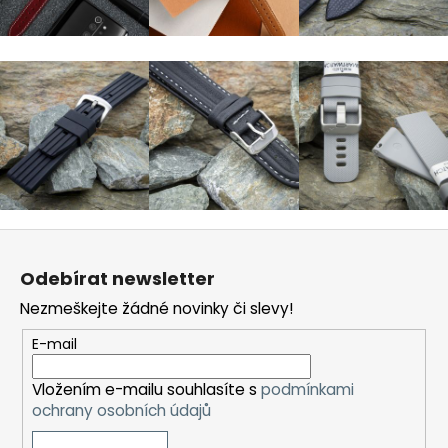
Z
á
Odebírat newsletter
p
Nezmeškejte žádné novinky či slevy!
a
t
E-mail
í
Vložením e-mailu souhlasíte s
podmínkami
ochrany osobních údajů