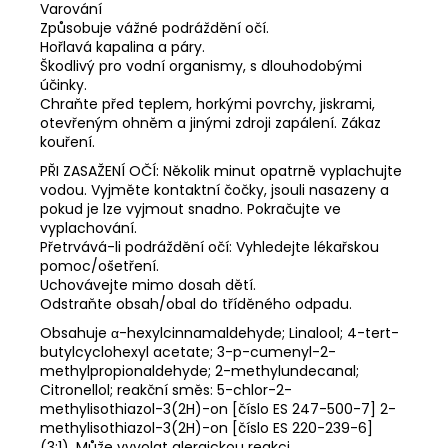
Varování
Způsobuje vážné podráždění očí.
Hořlavá kapalina a páry.
Škodlivý pro vodní organismy, s dlouhodobými
účinky.
Chraňte před teplem, horkými povrchy, jiskrami,
otevřeným ohněm a jinými zdroji zapálení. Zákaz
kouření.
PŘI ZASAŽENÍ OČÍ: Několik minut opatrně vyplachujte
vodou. Vyjměte kontaktní čočky, jsouli nasazeny a
pokud je lze vyjmout snadno. Pokračujte ve
vyplachování.
Přetrvává-li podráždění očí: Vyhledejte lékařskou
pomoc/ošetření.
Uchovávejte mimo dosah dětí.
Odstraňte obsah/obal do tříděného odpadu.
Obsahuje α-hexylcinnamaldehyde; Linalool; 4-tert-
butylcyclohexyl acetate; 3-p-cumenyl-2-
methylpropionaldehyde; 2-methylundecanal;
Citronellol; reakční směs: 5-chlor-2-
methylisothiazol-3(2H)-on [číslo ES 247-500-7] 2-
methylisothiazol-3(2H)-on [číslo ES 220-239-6]
(3:1). Může vyvolat alergickou reakci.