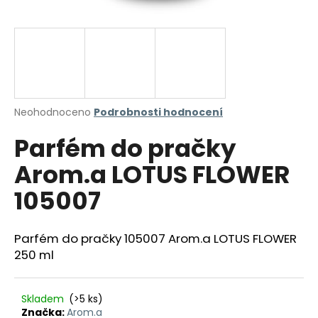
a
j
í
t
?
Průměrné
Neohodnoceno
Podrobnosti hodnocení
hodnocení
Parfém do pračky
produktu
je
HLEDAT
Arom.a LOTUS FLOWER
0,0
z
105007
5
hvězdiček.
D
Parfém do pračky 105007 Arom.a LOTUS FLOWER
o
250 ml
p
o
r
Skladem
(>5 ks)
u
Značka:
Arom.a