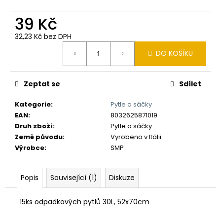
č
u
39 Kč
j
e
32,23 Kč bez DPH
m
Měrná
DO KOŠÍKU
e
cena:
Zeptat se
Sdílet
Kategorie
:
Pytle a sáčky
EAN
:
8032625871019
Druh zboží
:
Pytle a sáčky
Země původu
:
Vyrobeno v Itálii
Výrobce
:
SMP
Popis
Související (1)
Diskuze
15ks odpadkových pytlů 30L, 52x70cm