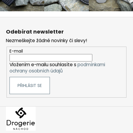
Z
á
Odebírat newsletter
p
Nezmeškejte žádné novinky či slevy!
a
t
E-mail
í
Vložením e-mailu souhlasíte s
podmínkami
ochrany osobních údajů
PŘIHLÁSIT SE