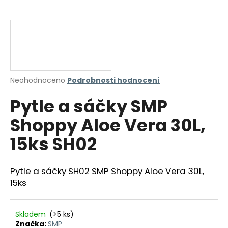
a
j
í
t
?
Průměrné
Neohodnoceno
Podrobnosti hodnocení
hodnocení
Pytle a sáčky SMP
produktu
je
HLEDAT
Shoppy Aloe Vera 30L,
0,0
z
15ks SH02
5
hvězdiček.
D
Pytle a sáčky SH02 SMP Shoppy Aloe Vera 30L,
o
15ks
p
o
r
Skladem
(>5 ks)
u
Značka:
SMP