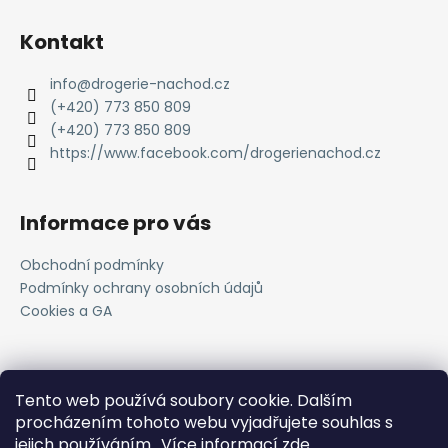
Kontakt
info
@
drogerie-nachod.cz
(+420) 773 850 809
(+420) 773 850 809
https://www.facebook.com/drogerienachod.cz
Informace pro vás
Obchodní podmínky
Podmínky ochrany osobních údajů
Cookies a GA
Novinky
Tento web používá soubory cookie. Dalším
procházením tohoto webu vyjadřujete souhlas s
Registrace do VOC systému
jejich používáním.. Více informací
zde
.