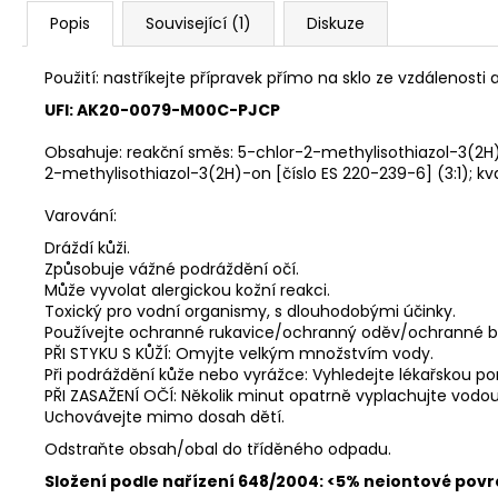
Popis
Související (1)
Diskuze
Použití: nastříkejte přípravek přímo na sklo ze vzdáleno
UFI: AK20-0079-M00C-PJCP
Obsahuje: reakční směs: 5-chlor-2-methylisothiazol-3(2H
2-methylisothiazol-3(2H)-on [číslo ES 220-239-6] (3:1); 
Varování:
Dráždí kůži.
Způsobuje vážné podráždění očí.
Může vyvolat alergickou kožní reakci.
Toxický pro vodní organismy, s dlouhodobými účinky.
Používejte ochranné rukavice/ochranný oděv/ochranné br
PŘI STYKU S KŮŽÍ: Omyjte velkým množstvím vody.
Při podráždění kůže nebo vyrážce: Vyhledejte lékařskou p
PŘI ZASAŽENÍ OČÍ: Několik minut opatrně vyplachujte vodou
Uchovávejte mimo dosah dětí.
Odstraňte obsah/obal do tříděného odpadu.
Složení podle nařízení 648/2004: <5% neiontové povr