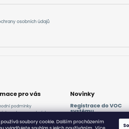
chrany osobních údajů
rmace pro vás
Novinky
Registrace do VOC
odní podmínky
systému
ínky ochrany osobních
ů
11.4.2025
používá soubory cookie. Dalším procházením
ies a GA
S
 vyjadřujete souhlas s jejich používáním.. Více