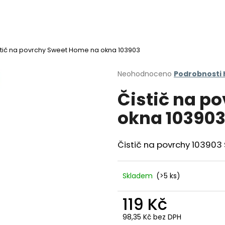
stič na povrchy Sweet Home na okna 103903
Co potřebujete najít?
Průměrné
Neohodnoceno
Podrobnosti
hodnocení
Čistič na p
produktu
HLEDAT
je
okna 10390
0,0
z
5
Doporučujeme
hvězdiček.
Čistič na povrchy 10390
Skladem
(>5 ks)
119 Kč
98,35 Kč bez DPH