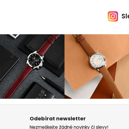
Sl
Z
á
Odebírat newsletter
p
Nezmeškejte žádné novinky či slevy!