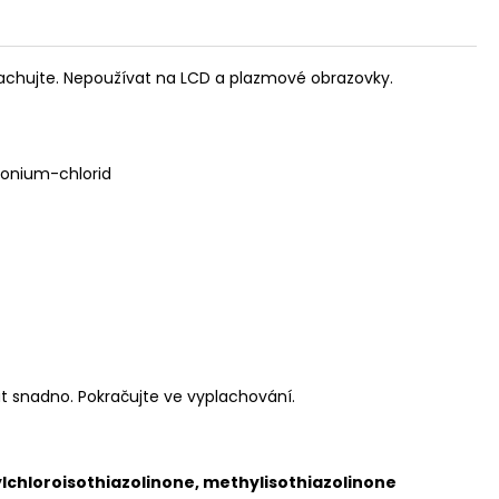
lachujte. Nepoužívat na LCD a plazmové obrazovky.
monium-chlorid
ut snadno. Pokračujte ve vyplachování.
lchloroisothiazolinone, methylisothiazolinone