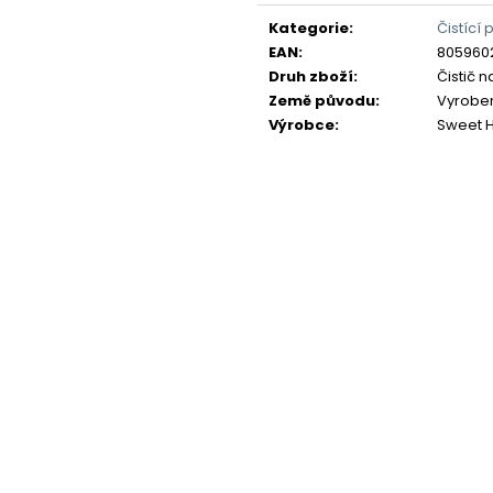
Měrná
cena:
Kategorie
:
Čistící
EAN
:
805960
Druh zboží
:
Čistič 
Země původu
:
Vyrobeno
Výrobce
:
Sweet 