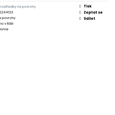
Tisk
 prostředky na povrchy
2244123
Zeptat se
na povrchy
Sdílet
 v Itálii
Home