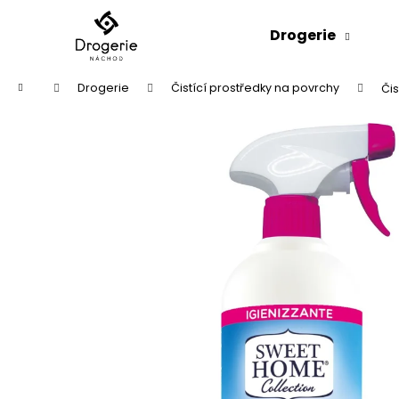
K
Přejít
na
o
Drogerie
obsah
Zpět
Zpět
š
do
do
í
Domů
Drogerie
Čistící prostředky na povrchy
Či
k
obchodu
obchodu