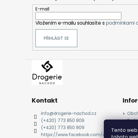
a
t
E-mail
í
Vložením e-mailu souhlasíte s
podmínkami o
PŘIHLÁSIT SE
Kontakt
Info
info
@
drogerie-nachod.cz
Obch
(+420) 773 850 809
Podm
údaj
(+420) 773 850 809
Tento web 
Cook
https://www.facebook.com/dro
tohoto webu