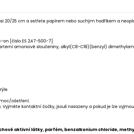
sti asi 20/25 cm a setřete papírem nebo suchým hadříkem a neop
)-on [číslo ES 247-500-7]
kvarterní amoniové sloučeniny, alkyl(C8-C18)(benzyl) dimethyla
ýle.
omoc/ošetření.
. Vyjměte kontaktní čočky, jsouli nasazeny a pokud je lze vyjmo
chově aktivní látky, parfém, benzalkonium chloride, methy