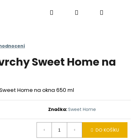
Hledat
Přihlášení
Nákupní
košík
 hodnocení
ovrchy Sweet Home na
3
3 Sweet Home na okna 650 ml
Značka:
Sweet Home
DO KOŠÍKU