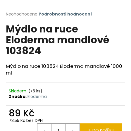
a
j
Průměrné
Neohodnoceno
Podrobnosti hodnocení
hodnocení
í
Mýdlo na ruce
produktu
t
je
Eloderma mandlové
?
0,0
z
103824
5
hvězdiček.
Mýdlo na ruce 103824 Eloderma mandlové 1000
HLEDAT
ml
Skladem
(>5 ks)
D
Značka:
Eloderma
o
p
89 Kč
o
r
73,55 Kč bez DPH
u
Měrná
DO KOŠÍKU