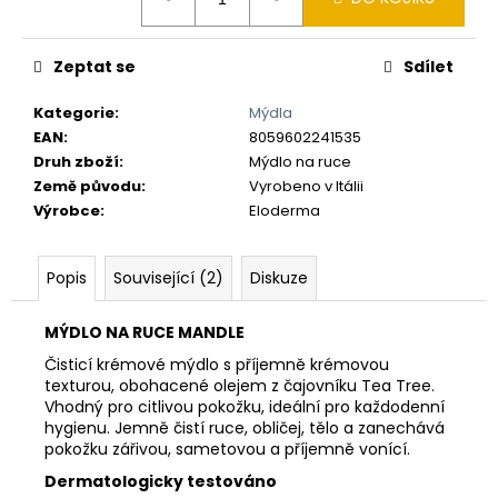
č
cena:
u
j
Zeptat se
Sdílet
e
m
Kategorie
:
Mýdla
e
EAN
:
8059602241535
Druh zboží
:
Mýdlo na ruce
Země původu
:
Vyrobeno v Itálii
Výrobce
:
Eloderma
Popis
Související (2)
Diskuze
MÝDLO NA RUCE MANDLE
Čisticí krémové mýdlo s příjemně krémovou
texturou, obohacené olejem z čajovníku Tea Tree.
Vhodný pro citlivou pokožku, ideální pro každodenní
hygienu. Jemně čistí ruce, obličej, tělo a zanechává
pokožku zářivou, sametovou a příjemně vonící.
Dermatologicky testováno