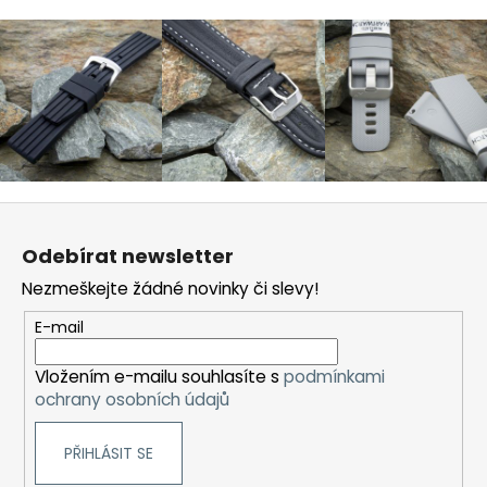
Z
á
Odebírat newsletter
p
Nezmeškejte žádné novinky či slevy!
a
t
E-mail
í
Vložením e-mailu souhlasíte s
podmínkami
ochrany osobních údajů
PŘIHLÁSIT SE