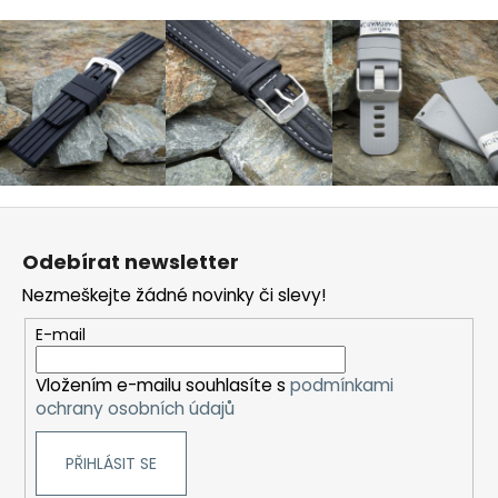
Z
á
Odebírat newsletter
p
Nezmeškejte žádné novinky či slevy!
a
t
E-mail
í
Vložením e-mailu souhlasíte s
podmínkami
ochrany osobních údajů
PŘIHLÁSIT SE