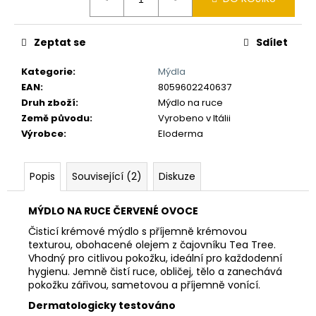
č
cena:
u
j
Zeptat se
Sdílet
e
m
Kategorie
:
Mýdla
e
EAN
:
8059602240637
Druh zboží
:
Mýdlo na ruce
Země původu
:
Vyrobeno v Itálii
Výrobce
:
Eloderma
Popis
Související (2)
Diskuze
MÝDLO NA RUCE ČERVENÉ OVOCE
Čisticí krémové mýdlo s příjemně krémovou
texturou, obohacené olejem z čajovníku Tea Tree.
Vhodný pro citlivou pokožku, ideální pro každodenní
hygienu. Jemně čistí ruce, obličej, tělo a zanechává
pokožku zářivou, sametovou a příjemně vonící.
Dermatologicky testováno