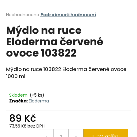
a
j
Průměrné
Neohodnoceno
Podrobnosti hodnocení
hodnocení
í
Mýdlo na ruce
produktu
t
je
Eloderma červené
?
0,0
z
ovoce 103822
5
hvězdiček.
Mýdlo na ruce 103822 Eloderma červené ovoce
HLEDAT
1000 ml
Skladem
(>5 ks)
D
Značka:
Eloderma
o
p
89 Kč
o
r
73,55 Kč bez DPH
u
Měrná
DO KOŠÍKU