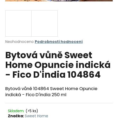
a
j
í
t
?
Průměrné
Neohodnoceno
Podrobnosti hodnocení
hodnocení
Bytová vůně Sweet
produktu
je
HLEDAT
Home Opuncie indická
0,0
z
- Fico D'india 104864
5
hvězdiček.
D
Bytová vůně 104864 Sweet Home Opuncie
o
indická - Fico D'india 250 ml
p
o
r
Skladem
(>5 ks)
u
Značka:
Sweet Home