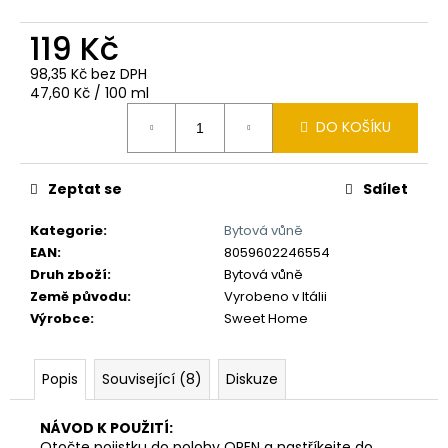
č
u
119 Kč
j
e
98,35 Kč bez DPH
m
Měrná
47,60 Kč / 100 ml
e
cena:
DO KOŠÍKU
Zeptat se
Sdílet
Kategorie
:
Bytová vůně
EAN
:
8059602246554
Druh zboží
:
Bytová vůně
Země původu
:
Vyrobeno v Itálii
Výrobce
:
Sweet Home
Popis
Související (8)
Diskuze
NÁVOD K POUŽITÍ:
Otočte pojistku do polohy OPEN a nastříkejte do