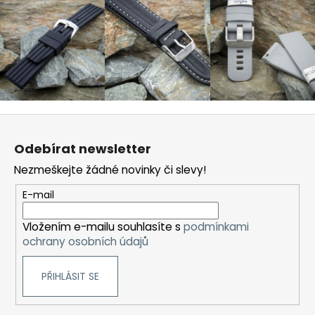
Z
á
Odebírat newsletter
p
Nezmeškejte žádné novinky či slevy!
a
t
E-mail
í
Vložením e-mailu souhlasíte s
podmínkami
ochrany osobních údajů
PŘIHLÁSIT SE