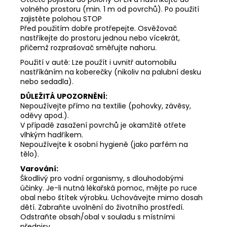
volného prostoru (min. 1 m od povrchů). Po použití
zajistěte polohou STOP
Před použitím dobře protřepejte. Osvěžovač
nastříkejte do prostoru jednou nebo vícekrát,
přičemž rozprašovač směřujte nahoru.
Použití v autě: Lze použít i uvnitř automobilu
nastříkáním na koberečky (nikoliv na palubní desku
nebo sedadla).
DŮLEŽITÁ UPOZORNĚNÍ:
Nepoužívejte přímo na textilie (pohovky, závěsy,
oděvy apod.).
V případě zasažení povrchů je okamžitě otřete
vlhkým hadříkem.
Nepoužívejte k osobní hygieně (jako parfém na
tělo).
Varování:
Škodlivý pro vodní organismy, s dlouhodobými
účinky. Je-li nutná lékařská pomoc, mějte po ruce
obal nebo štítek výrobku. Uchovávejte mimo dosah
dětí. Zabraňte uvolnění do životního prostředí.
Odstraňte obsah/obal v souladu s místními
předpisy.