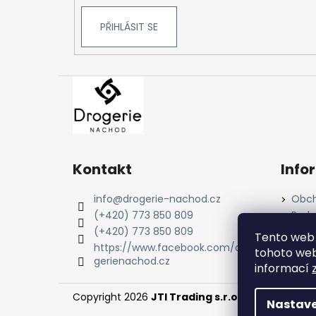
PŘIHLÁSIT SE
Kontakt
Info
info
@
drogerie-nachod.cz
Obch
(+420) 773 850 809
Podm
údaj
(+420) 773 850 809
Tento web 
Cook
https://www.facebook.com/dro
tohoto webu
gerienachod.cz
informací
Copyright 2026
JTI Trading s.r.o.
. Všechna práv
Nastave