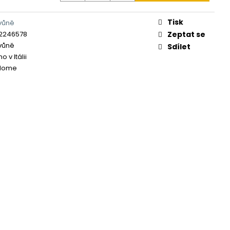
Tisk
vůně
2246578
Zeptat se
vůně
Sdílet
 v Itálii
Home