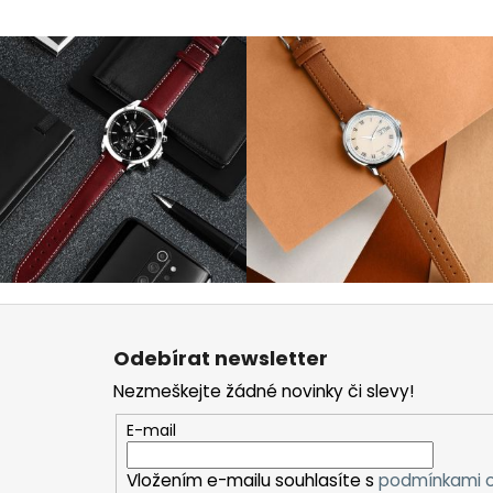
Z
á
Odebírat newsletter
p
Nezmeškejte žádné novinky či slevy!
a
t
E-mail
í
Vložením e-mailu souhlasíte s
podmínkami o