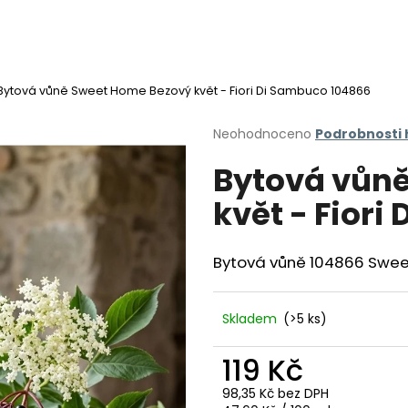
Bytová vůně Sweet Home Bezový květ - Fiori Di Sambuco 104866
Co potřebujete najít?
Průměrné
Neohodnoceno
Podrobnosti
hodnocení
Bytová vůn
produktu
HLEDAT
je
květ - Fior
0,0
z
5
Doporučujeme
hvězdiček.
Bytová vůně 104866 Sweet
Skladem
(>5 ks)
119 Kč
98,35 Kč bez DPH