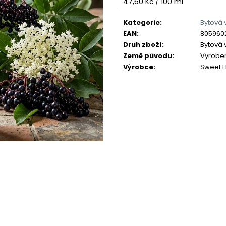
Měrná
47,60 Kč / 100 ml
cena:
Kategorie
:
Bytová 
EAN
:
805960
Druh zboží
:
Bytová 
Země původu
:
Vyrobeno
Výrobce
:
Sweet 