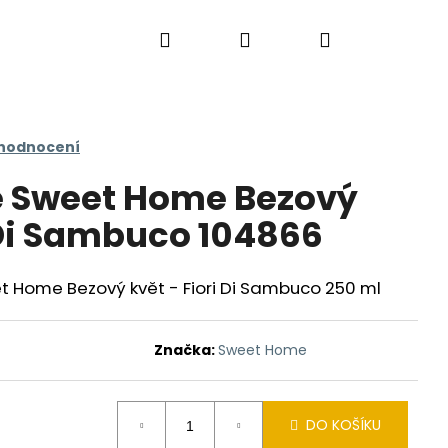
Hledat
Přihlášení
Nákupní
košík
 hodnocení
ě Sweet Home Bezový
i Di Sambuco 104866
 Home Bezový květ - Fiori Di Sambuco 250 ml
Značka:
Sweet Home
DO KOŠÍKU