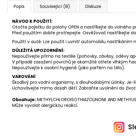
Popis
Související (8)
Diskuze
NÁVOD K POUŽITÍ:
Otočte pojistku do polohy OPEN a nastříkejte do volného p
Před použitím dobře protřepejte. Osvěžovač nastříkejte d
Použití v autě: Lze použít i uvnitř automobilu nastříkáním
DŮLEŽITÁ UPOZORNĚNÍ:
Nepoužívejte přímo na textilie (pohovky, závěsy, oděvy ap
V případě zasažení povrchů je okamžitě otřete vlhkým ha
Nepoužívejte k osobní hygieně (jako parfém na tělo).
VAROVÁNÍ
Škodlivý pro vodní organismy, s dlouhodobými účinky. Je-l
Uchovávejte mimo dosah dětí. Zabraňte uvolnění do životn
Obsahuje:
METHYLCHLOROISOTHIAZOLINONE AND METHYLIS
Může vyvolat alergickou reakci.
Sl