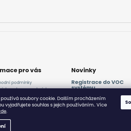
rmace pro vás
Novinky
Registrace do VOC
odní podmínky
systému
ínky ochrany osobních
ů
11.4.2025
používá soubory cookie. Dalším procházením
ies a GA
S
 vyjadřujete souhlas s jejich používáním.. Více
zde
.
a vyhrazena.
ní