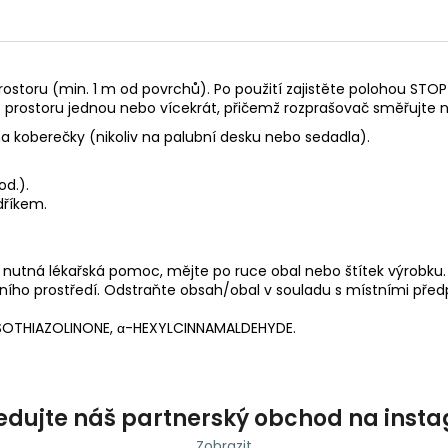
rostoru (min. 1 m od povrchů). Po použití zajistěte polohou STOP
o prostoru jednou nebo vícekrát, přičemž rozprašovač směřujte 
 na koberečky (nikoliv na palubní desku nebo sedadla).
od.).
dříkem.
i nutná lékařská pomoc, mějte po ruce obal nebo štítek výrobku.
ího prostředí. Odstraňte obsah/obal v souladu s místními před
OTHIAZOLINONE, α-HEXYLCINNAMALDEHYDE.
edujte náš partnerský obchod na inst
Zobrazit