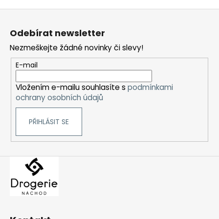
Z
á
Odebírat newsletter
p
Nezmeškejte žádné novinky či slevy!
a
t
E-mail
í
Vložením e-mailu souhlasíte s
podmínkami
ochrany osobních údajů
PŘIHLÁSIT SE