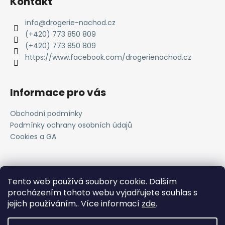
Kontakt
info
@
drogerie-nachod.cz
(+420) 773 850 809
(+420) 773 850 809
https://www.facebook.com/drogerienachod.cz
Informace pro vás
Obchodní podmínky
Podmínky ochrany osobních údajů
Cookies a GA
Novinky
Tento web používá soubory cookie. Dalším
procházením tohoto webu vyjadřujete souhlas s
Registrace do VOC systému
jejich používáním.. Více informací
zde
.
11.4.2025