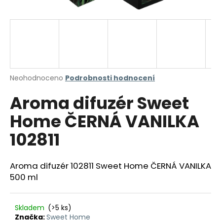
a
j
í
t
?
Průměrné
Neohodnoceno
Podrobnosti hodnocení
hodnocení
Aroma difuzér Sweet
produktu
je
HLEDAT
Home ČERNÁ VANILKA
0,0
z
102811
5
hvězdiček.
D
Aroma difuzér 102811 Sweet Home ČERNÁ VANILKA
o
500 ml
p
o
r
Skladem
(>5 ks)
u
Značka:
Sweet Home