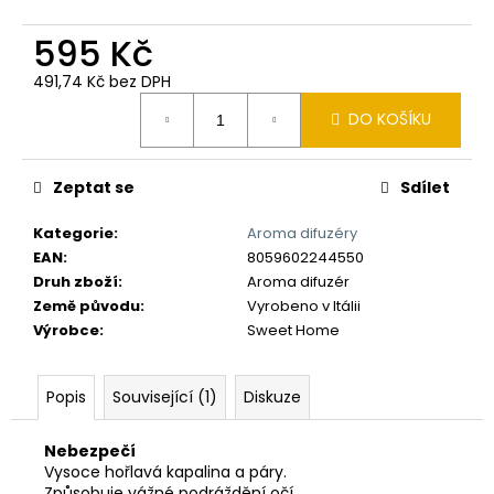
č
u
595 Kč
j
e
491,74 Kč bez DPH
m
Měrná
DO KOŠÍKU
e
cena:
Zeptat se
Sdílet
Kategorie
:
Aroma difuzéry
EAN
:
8059602244550
Druh zboží
:
Aroma difuzér
Země původu
:
Vyrobeno v Itálii
Výrobce
:
Sweet Home
Popis
Související (1)
Diskuze
Nebezpečí
Vysoce hořlavá kapalina a páry.
Způsobuje vážné podráždění očí.