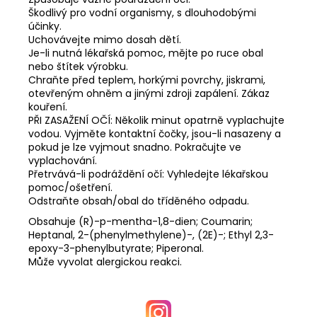
Škodlivý pro vodní organismy, s dlouhodobými
účinky.
Uchovávejte mimo dosah dětí.
Je-li nutná lékařská pomoc, mějte po ruce obal
nebo štítek výrobku.
Chraňte před teplem, horkými povrchy, jiskrami,
otevřeným ohněm a jinými zdroji zapálení. Zákaz
kouření.
PŘI ZASAŽENÍ OČÍ: Několik minut opatrně vyplachujte
vodou. Vyjměte kontaktní čočky, jsou-li nasazeny a
pokud je lze vyjmout snadno. Pokračujte ve
vyplachování.
Přetrvává-li podráždění očí: Vyhledejte lékařskou
pomoc/ošetření.
Odstraňte obsah/obal do tříděného odpadu.
Obsahuje (R)-p-mentha-1,8-dien; Coumarin;
Heptanal, 2-(phenylmethylene)-, (2E)-; Ethyl 2,3-
epoxy-3-phenylbutyrate; Piperonal.
Může vyvolat alergickou reakci.