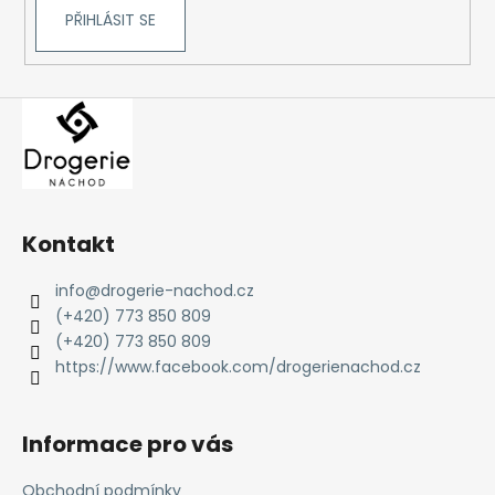
č
PŘIHLÁSIT SE
u
j
e
m
e
Kontakt
info
@
drogerie-nachod.cz
(+420) 773 850 809
(+420) 773 850 809
https://www.facebook.com/drogerienachod.cz
Informace pro vás
Obchodní podmínky