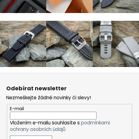
a
j
í
t
?
HLEDAT
Z
á
Odebírat newsletter
p
Nezmeškejte žádné novinky či slevy!
D
a
o
t
E-mail
p
í
o
Vložením e-mailu souhlasíte s
podmínkami
r
ochrany osobních údajů
u