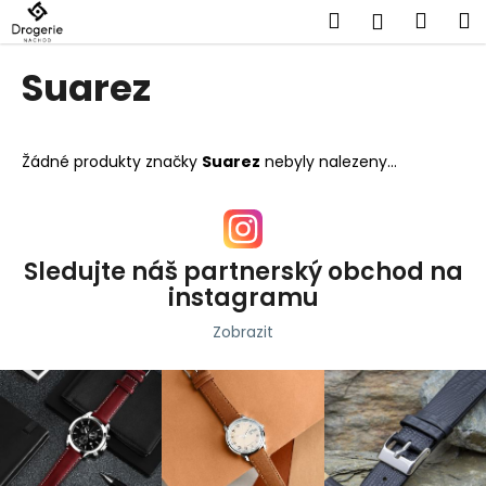
K
Přejít
Hledat
Náku
M
Přihlášen
na
o
obsah
Zpět
Zpět
košík
š
Suarez
í
C
k
o
Žádné produkty značky
Suarez
nebyly nalezeny...
p
o
t
ř
Sledujte náš partnerský obchod na
e
instagramu
b
Zobrazit
u
j
e
t
e
n