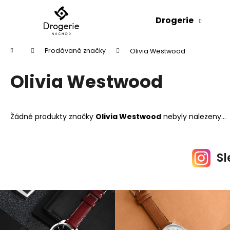
K
Přejít
na
o
Drogerie
obsah
Zpět
Zpět
š
do
do
í
Domů
Prodávané značky
Olivia Westwood
k
obchodu
obchodu
Olivia Westwood
Žádné produkty značky
Olivia Westwood
nebyly nalezeny...
Sl