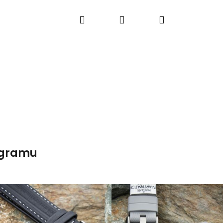
Hledat
Přihlášení
Nákupní
košík
agramu