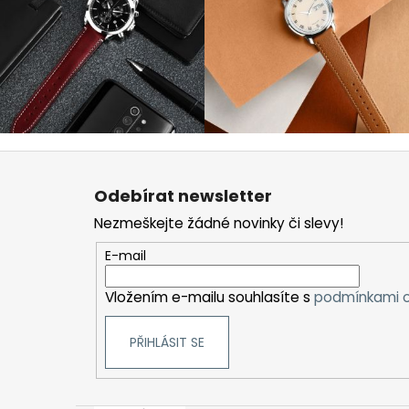
Z
á
Odebírat newsletter
p
Nezmeškejte žádné novinky či slevy!
a
t
E-mail
í
Vložením e-mailu souhlasíte s
podmínkami o
PŘIHLÁSIT SE