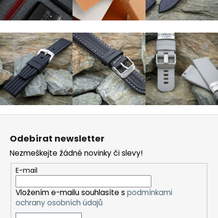
a
j
í
t
?
HLEDAT
Z
á
Odebírat newsletter
p
Nezmeškejte žádné novinky či slevy!
D
a
o
t
E-mail
p
í
o
Vložením e-mailu souhlasíte s
podmínkami
r
ochrany osobních údajů
u