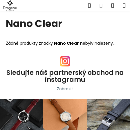
K
Přejít
Hledat
Náku
M
Přihlášen
na
o
obsah
Zpět
Zpět
košík
š
Nano Clear
í
C
k
o
Žádné produkty značky
Nano Clear
nebyly nalezeny...
p
o
t
ř
Sledujte náš partnerský obchod na
e
instagramu
b
Zobrazit
u
j
e
t
e
n