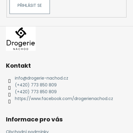
č
PŘIHLÁSIT SE
u
j
e
m
e
Kontakt
info
@
drogerie-nachod.cz
(+420) 773 850 809
(+420) 773 850 809
https://www.facebook.com/drogerienachod.cz
Informace pro vás
Obchodní podmínky