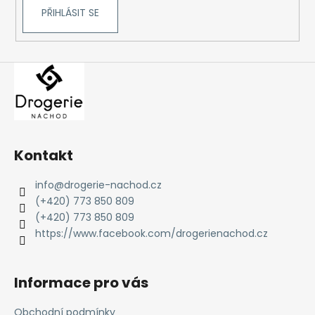
č
PŘIHLÁSIT SE
u
j
e
m
e
Kontakt
info
@
drogerie-nachod.cz
(+420) 773 850 809
(+420) 773 850 809
https://www.facebook.com/drogerienachod.cz
Informace pro vás
Obchodní podmínky