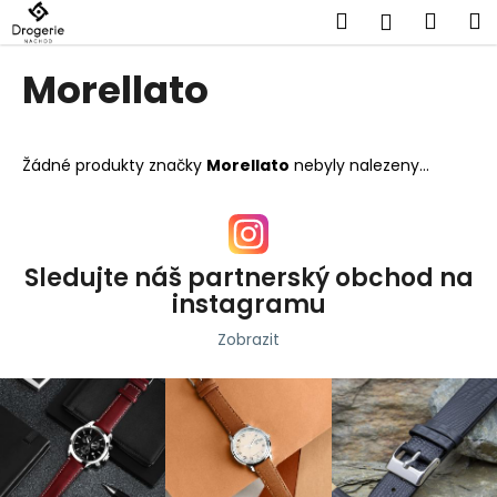
K
Přejít
Hledat
Náku
M
Přihlášen
na
o
obsah
Zpět
Zpět
košík
š
Morellato
í
C
k
o
Žádné produkty značky
Morellato
nebyly nalezeny...
p
o
t
ř
Sledujte náš partnerský obchod na
e
instagramu
b
Zobrazit
u
j
e
t
e
n