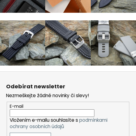
a
j
í
t
?
HLEDAT
Z
á
Odebírat newsletter
p
Nezmeškejte žádné novinky či slevy!
D
a
o
t
E-mail
p
í
o
Vložením e-mailu souhlasíte s
podmínkami
r
ochrany osobních údajů
u