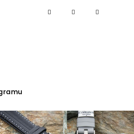
Hledat
Přihlášení
Nákupní
košík
agramu