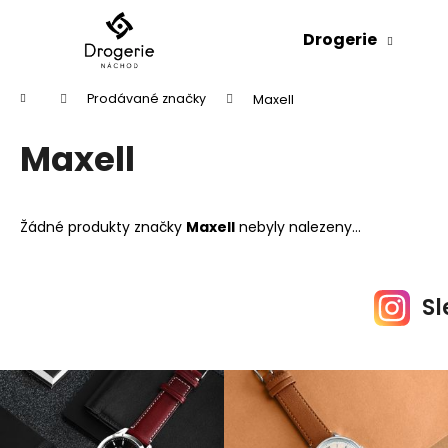
K
Přejít
na
o
Drogerie
obsah
Zpět
Zpět
š
do
do
í
Domů
Prodávané značky
Maxell
k
obchodu
obchodu
Maxell
Žádné produkty značky
Maxell
nebyly nalezeny...
Sl