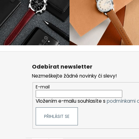
Z
á
Odebírat newsletter
p
Nezmeškejte žádné novinky či slevy!
a
t
E-mail
í
Vložením e-mailu souhlasíte s
podmínkami o
PŘIHLÁSIT SE