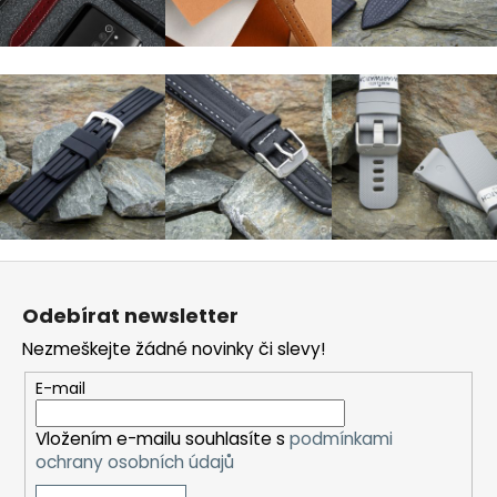
a
j
í
t
?
HLEDAT
Z
á
Odebírat newsletter
p
Nezmeškejte žádné novinky či slevy!
D
a
o
t
E-mail
p
í
o
Vložením e-mailu souhlasíte s
podmínkami
r
ochrany osobních údajů
u