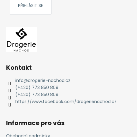
č
PŘIHLÁSIT SE
u
j
e
m
e
Kontakt
info
@
drogerie-nachod.cz
(+420) 773 850 809
(+420) 773 850 809
https://www.facebook.com/drogerienachod.cz
Informace pro vás
Obchodní podmínky