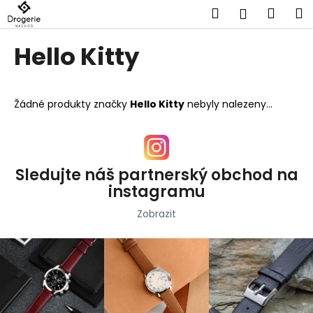
K
Přejít
Hledat
Náku
M
Přihlášen
na
o
obsah
Zpět
Zpět
košík
š
Hello Kitty
í
C
k
o
Žádné produkty značky
Hello Kitty
nebyly nalezeny...
p
o
t
ř
Sledujte náš partnerský obchod na
e
instagramu
b
Zobrazit
u
j
e
t
e
n