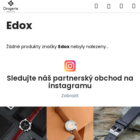
K
Přejít
Hledat
Náku
M
Přihlášen
na
o
obsah
Zpět
Zpět
košík
š
Edox
í
C
k
o
Žádné produkty značky
Edox
nebyly nalezeny...
p
o
t
ř
Sledujte náš partnerský obchod na
e
instagramu
b
Zobrazit
u
j
e
t
e
n