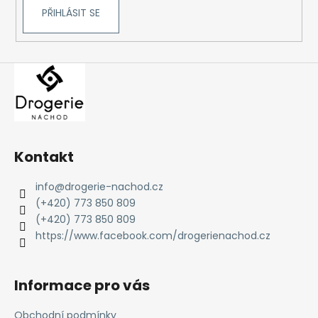
č
PŘIHLÁSIT SE
u
j
e
m
e
Kontakt
info
@
drogerie-nachod.cz
(+420) 773 850 809
(+420) 773 850 809
https://www.facebook.com/drogerienachod.cz
Informace pro vás
Obchodní podmínky