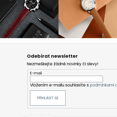
Z
á
Odebírat newsletter
p
Nezmeškejte žádné novinky či slevy!
a
t
E-mail
í
Vložením e-mailu souhlasíte s
podmínkami o
PŘIHLÁSIT SE