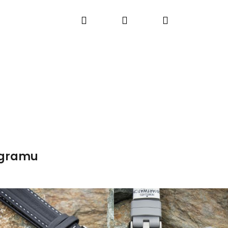
Hledat
Přihlášení
Nákupní
košík
agramu