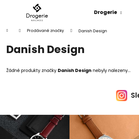
K
Přejít
na
o
Drogerie
obsah
Zpět
Zpět
š
do
do
í
Domů
Prodávané značky
Danish Design
k
obchodu
obchodu
Danish Design
Žádné produkty značky
Danish Design
nebyly nalezeny...
Sl