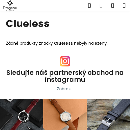
K
Přejít
Hledat
Náku
M
Přihlášen
na
o
obsah
Zpět
Zpět
košík
š
Clueless
í
C
k
o
Žádné produkty značky
Clueless
nebyly nalezeny...
p
o
t
ř
Sledujte náš partnerský obchod na
e
instagramu
b
Zobrazit
u
j
e
t
e
n