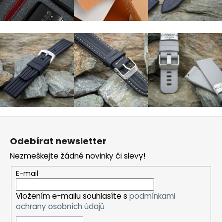
a
j
í
t
?
HLEDAT
Z
á
Odebírat newsletter
p
Nezmeškejte žádné novinky či slevy!
D
a
o
t
E-mail
p
í
o
Vložením e-mailu souhlasíte s
podmínkami
r
ochrany osobních údajů
u