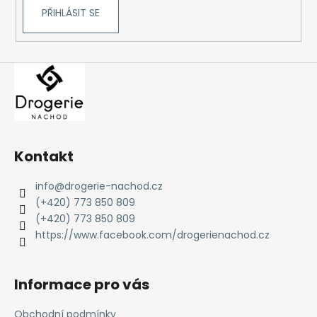
č
PŘIHLÁSIT SE
u
j
e
m
e
Kontakt
info
@
drogerie-nachod.cz
(+420) 773 850 809
(+420) 773 850 809
https://www.facebook.com/drogerienachod.cz
Informace pro vás
Obchodní podmínky