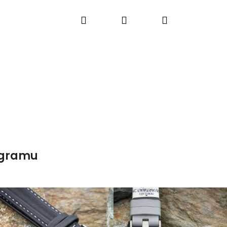
Hledat
Přihlášení
Nákupní
košík
agramu