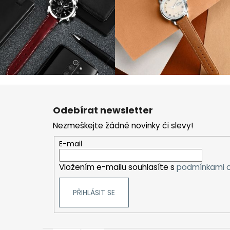
Z
á
Odebírat newsletter
p
Nezmeškejte žádné novinky či slevy!
a
t
E-mail
í
Vložením e-mailu souhlasíte s
podmínkami o
PŘIHLÁSIT SE