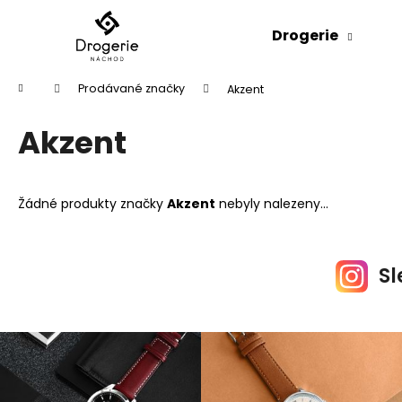
K
Přejít
na
o
Drogerie
obsah
Zpět
Zpět
š
do
do
í
Domů
Prodávané značky
Akzent
k
obchodu
obchodu
Akzent
Žádné produkty značky
Akzent
nebyly nalezeny...
Sl