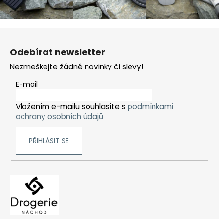
Z
á
Odebírat newsletter
p
Nezmeškejte žádné novinky či slevy!
a
t
E-mail
í
Vložením e-mailu souhlasíte s
podmínkami
ochrany osobních údajů
PŘIHLÁSIT SE