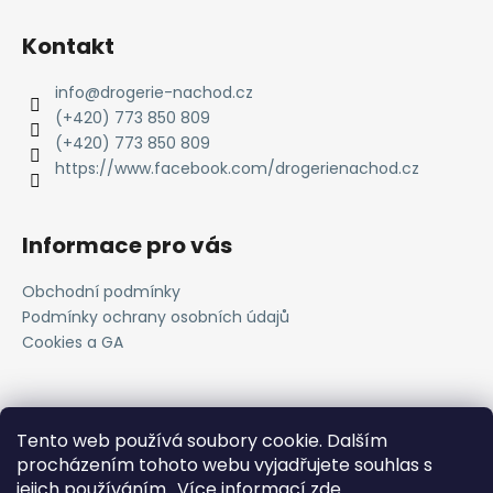
Kontakt
info
@
drogerie-nachod.cz
(+420) 773 850 809
(+420) 773 850 809
https://www.facebook.com/drogerienachod.cz
Informace pro vás
Obchodní podmínky
Podmínky ochrany osobních údajů
Cookies a GA
Novinky
Tento web používá soubory cookie. Dalším
procházením tohoto webu vyjadřujete souhlas s
Registrace do VOC systému
jejich používáním.. Více informací
zde
.