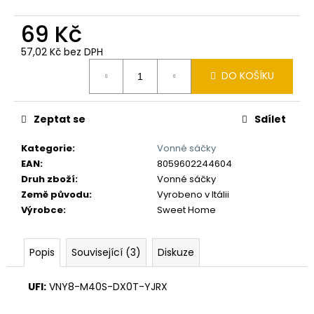
č
u
69 Kč
j
e
57,02 Kč bez DPH
m
Měrná
DO KOŠÍKU
e
cena:
Zeptat se
Sdílet
Kategorie
:
Vonné sáčky
EAN
:
8059602244604
Druh zboží
:
Vonné sáčky
Země původu
:
Vyrobeno v Itálii
Výrobce
:
Sweet Home
Popis
Související (3)
Diskuze
UFI:
VNY8-M40S-DX0T-YJRX