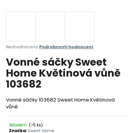
a
j
í
t
?
Průměrné
Neohodnoceno
Podrobnosti hodnocení
hodnocení
Vonné sáčky Sweet
produktu
je
HLEDAT
Home Květinová vůně
0,0
z
103682
5
hvězdiček.
D
Vonné sáčky 103682 Sweet Home Květinová
o
vůně
p
o
r
Skladem
(>5 ks)
u
Značka:
Sweet Home