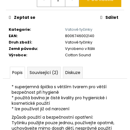
č
cena:
u
j
Zeptat se
Sdílet
e
m
Kategorie
:
Vatové tyčinky
e
EAN
:
8006746002140
Druh zboží
:
Vatové tyčinky
Země původu
:
Vyrobeno v Itálii
Výrobce
:
Cotton Sound
Popis
Související (2)
Diskuze
* superjemná špička s větším tvarem pro větší
bezpečnost při hygieně
* použitá bavlna je čisté kvality pro hygienické i
kosmetické použití
* lze používat již od narození
Způsob použití a bezpečnostní opatření:
Tyčinku použijte pouze jednou, používejte opatrně,
uchovávejte mimo dosah dětí, nesprávné použití