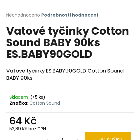
a
j
Průměrné
Neohodnoceno
Podrobnosti hodnocení
hodnocení
í
Vatové tyčinky Cotton
produktu
t
je
Sound BABY 90ks
?
0,0
z
ES.BABY90GOLD
5
hvězdiček.
Vatové tyčinky ES.BABY90GOLD Cotton Sound
HLEDAT
BABY 90ks
Skladem
(>5 ks)
D
Značka:
Cotton Sound
o
p
64 Kč
o
r
52,89 Kč bez DPH
u
Měrná
DO KOŠÍKU