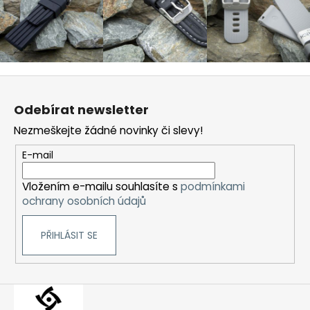
Z
á
Odebírat newsletter
p
Nezmeškejte žádné novinky či slevy!
a
t
E-mail
í
Vložením e-mailu souhlasíte s
podmínkami
ochrany osobních údajů
PŘIHLÁSIT SE