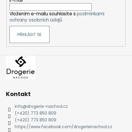
t
E-mail
í
Vložením e-mailu souhlasíte s
podmínkami
ochrany osobních údajů
PŘIHLÁSIT SE
Kontakt
info
@
drogerie-nachod.cz
(+420) 773 850 809
(+420) 773 850 809
https://www.facebook.com/drogerienachod.cz