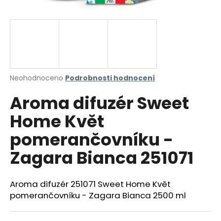
a
j
í
t
?
Průměrné
Neohodnoceno
Podrobnosti hodnocení
hodnocení
Aroma difuzér Sweet
produktu
je
HLEDAT
Home Květ
0,0
z
pomerančovníku -
5
hvězdiček.
Zagara Bianca 251071
D
o
p
Aroma difuzér 251071 Sweet Home Květ
o
pomerančovníku - Zagara Bianca 2500 ml
r
u