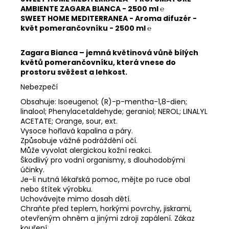
AMBIENTE ZAGARA BIANCA - 2500 ml ℮
SWEET HOME MEDITERRANEA - Aroma difuzér -
květ pomerančovníku - 2500 ml ℮
Zagara Bianca – jemná květinová vůně bílých
květů pomerančovníku, která vnese do
prostoru svěžest a lehkost.
Nebezpečí
Obsahuje: Isoeugenol; (R)-p-mentha-1,8-dien;
linalool; Phenylacetaldehyde; geraniol; NEROL; LINALYL
ACETATE; Orange, sour, ext.
Vysoce hořlavá kapalina a páry.
Způsobuje vážné podráždění očí.
Může vyvolat alergickou kožní reakci.
Škodlivý pro vodní organismy, s dlouhodobými
účinky.
Je-li nutná lékařská pomoc, mějte po ruce obal
nebo štítek výrobku.
Uchovávejte mimo dosah dětí.
Chraňte před teplem, horkými povrchy, jiskrami,
otevřeným ohněm a jinými zdroji zapálení. Zákaz
kouření.