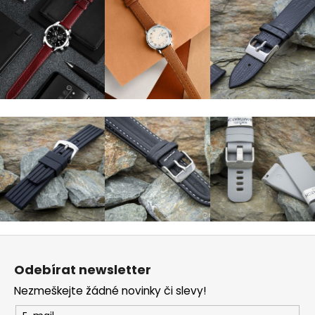
Z
á
Odebírat newsletter
p
Nezmeškejte žádné novinky či slevy!
a