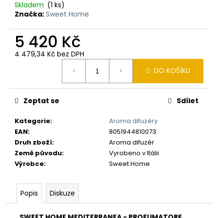
č
Skladem
(1 ks)
u
Značka:
Sweet Home
j
e
5 420 Kč
m
e
4 479,34 Kč bez DPH
Měrná
DO KOŠÍKU
cena:
Zeptat se
Sdílet
Kategorie
:
Aroma difuzéry
EAN
:
8051944810073
Druh zboží
:
Aroma difuzér
Země původu
:
Vyrobeno v Itálii
Výrobce
:
Sweet Home
Popis
Diskuze
SWEET HOME MEDITERRANEA - PROFUMATORE