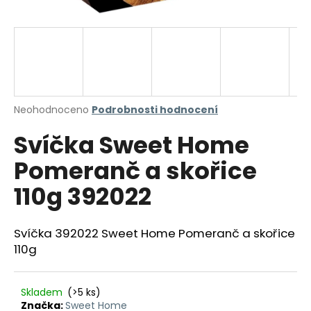
a
j
í
t
?
Průměrné
Neohodnoceno
Podrobnosti hodnocení
hodnocení
Svíčka Sweet Home
produktu
je
HLEDAT
Pomeranč a skořice
0,0
z
110g 392022
5
hvězdiček.
D
Svíčka 392022 Sweet Home Pomeranč a skořice
o
110g
p
o
r
Skladem
(>5 ks)
u
Značka:
Sweet Home