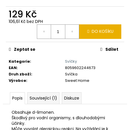
č
u
129 Kč
j
e
106,61 Kč bez DPH
m
Měrná
DO KOŠÍKU
e
cena:
Zeptat se
Sdílet
Kategorie
:
Svíčky
EAN
:
8059602244673
Druh zboží
:
Svíčka
Výrobce
:
Sweet Home
Popis
Související (1)
Diskuze
Obsahuje d-limonen.
Škodlivý pro vodní organismy, s dlouhodobými
účinky.
Může vyvolat alergickou reakci. Na vyžádání je k