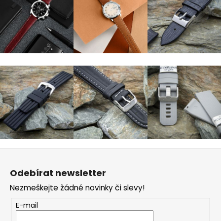
Z
á
Odebírat newsletter
p
Nezmeškejte žádné novinky či slevy!
a
t
E-mail
í