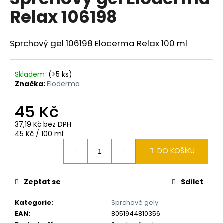
je
a
Relax 106198
0,0
z
j
5
í
hvězdiček.
Sprchový gel 106198 Eloderma Relax 100 ml
t
?
Skladem
(>5 ks)
Značka:
Eloderma
45 Kč
HLEDAT
37,19 Kč bez DPH
Měrná
45 Kč / 100 ml
cena:
DO KOŠÍKU
D
o
p
Zeptat se
Sdílet
o
r
Kategorie
:
Sprchové gely
u
EAN
:
8051944810356