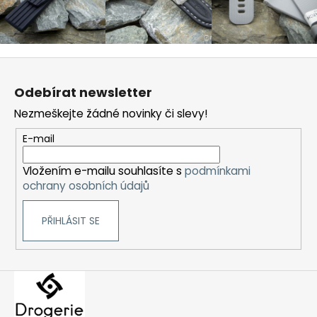
Z
á
Odebírat newsletter
p
Nezmeškejte žádné novinky či slevy!
a
t
E-mail
í
Vložením e-mailu souhlasíte s
podmínkami
ochrany osobních údajů
PŘIHLÁSIT SE