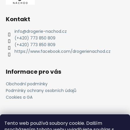
Kontakt
info
@
drogerie-nachod.cz
(+420) 773 850 809
(+420) 773 850 809
https://www.facebook.com/drogerienachod.cz
Informace pro vás
Obchodní podmínky
Podmínky ochrany osobních údajů
Cookies a GA
Novinky
Tento web používá soubory cookie. Dalším
procházením tohoto webu vyjadřujete souhlas s