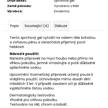
č
Druh zboží
:
Sprchový gel
u
Země původu
:
Vyrobeno v Itálii
j
Výrobce
:
Eloderma
e
m
Popis
Související (4)
Diskuze
e
Tento sprchový gel vytváří na vašem těle bohatou
a voňavou pěnu a zanechává příjemný pocit
hebkosti.
Návod k použití:
Naneste přípravek na mycí houbu nebo přímo na
vlhkou pokožku, jemně vmasírujte a poté důkladně
opláchněte vodou.
Upozornění: Kosmetický přípravek určený pouze k
vnějšímu použití. Uchovávejte mimo dosah dětí
mladších 3 let. V případě zasažení očí je důkladně
vypláchněte čistou vodou.
Dermatologicky testováno.
Vhodné pro citlivou pokožku.
Testováno na nikl, chrom a kobalt.