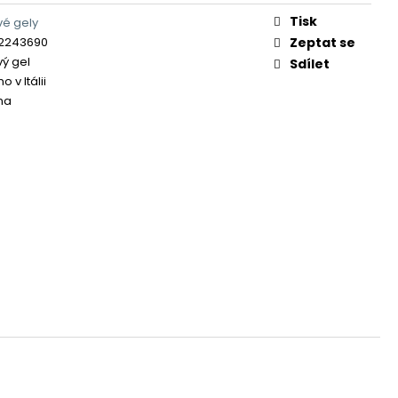
Tisk
é gely
2243690
Zeptat se
ý gel
Sdílet
 v Itálii
ma