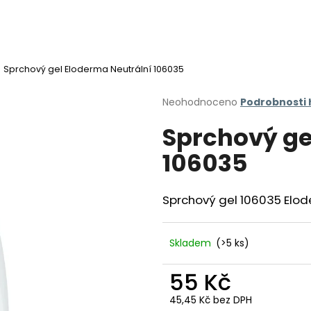
Sprchový gel Eloderma Neutrální 106035
Co potřebujete najít?
Průměrné
Neohodnoceno
Podrobnosti
hodnocení
Sprchový ge
produktu
HLEDAT
je
106035
0,0
z
5
Doporučujeme
hvězdiček.
Sprchový gel 106035 Elod
Skladem
(>5 ks)
55 Kč
45,45 Kč bez DPH