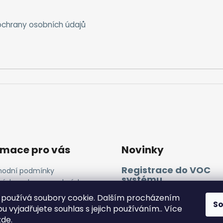
chrany osobních údajů
rmace pro vás
Novinky
Registrace do VOC
odní podmínky
systému
ínky ochrany osobních
ů
11.4.2025
používá soubory cookie. Dalším procházením
ies a GA
S
 vyjadřujete souhlas s jejich používáním.. Více
zde
.