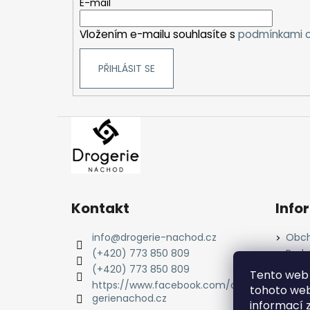
t
E-mail
í
Vložením e-mailu souhlasíte s
podmínkami o
PŘIHLÁSIT SE
Kontakt
Info
info
@
drogerie-nachod.cz
Obch
(+420) 773 850 809
Podm
údaj
(+420) 773 850 809
Tento web 
Cook
https://www.facebook.com/dro
tohoto webu
gerienachod.cz
informací