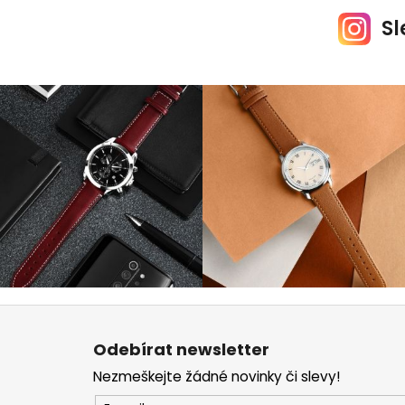
Sl
Z
á
Odebírat newsletter
p
Nezmeškejte žádné novinky či slevy!
a