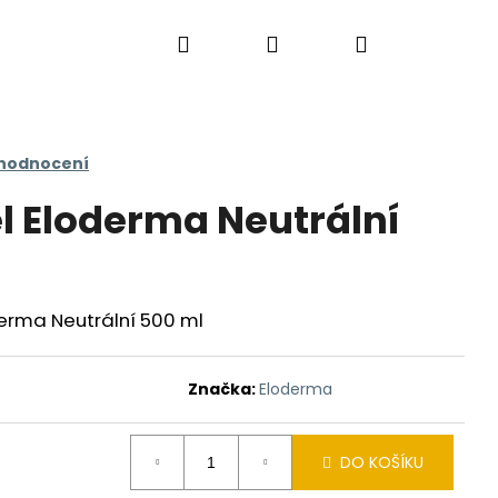
Hledat
Přihlášení
Nákupní
košík
 hodnocení
l Eloderma Neutrální
erma Neutrální 500 ml
Značka:
Eloderma
DO KOŠÍKU