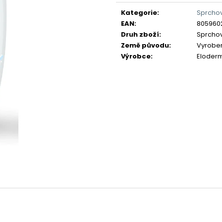
Měrná
cena:
Kategorie
:
Sprchov
EAN
:
805960
Druh zboží
:
Sprchov
Země původu
:
Vyrobeno
Výrobce
:
Eloder