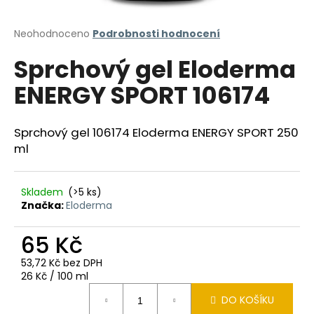
a
j
Průměrné
Neohodnoceno
Podrobnosti hodnocení
hodnocení
í
Sprchový gel Eloderma
produktu
t
je
ENERGY SPORT 106174
?
0,0
z
5
hvězdiček.
Sprchový gel 106174 Eloderma ENERGY SPORT 250
ml
HLEDAT
Skladem
(>5 ks)
Značka:
Eloderma
D
65 Kč
o
p
53,72 Kč bez DPH
o
Měrná
26 Kč / 100 ml
r
cena:
u
DO KOŠÍKU