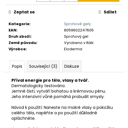
č
u
Zeptat se
Sdílet
j
e
Kategorie
:
Sprchové gely
m
EAN
:
8059602247605
e
Druh zboží
:
Sprchový gel
Země původu
:
Vyrobeno v Itálii
Výrobce
:
Eloderma
Popis
Související (3)
Diskuze
Příval energie pro tělo, vlasy a tvář.
Dermatologicky testováno.
Jemně čistí, vytváří bohatou a krémovou pěnu.
Jeho intenzivní vůně pomáhá probudit smysly.
Návod k použití: Naneste na mokré vlasy a pokožku
celého těla, napěňte a po použití důkladně
opláchněte.