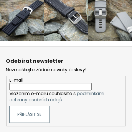
Z
á
Odebírat newsletter
p
Nezmeškejte žádné novinky či slevy!
a
t
E-mail
í
Vložením e-mailu souhlasíte s
podmínkami
ochrany osobních údajů
PŘIHLÁSIT SE