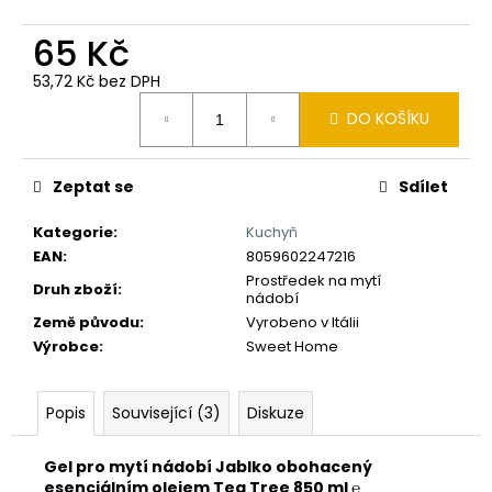
č
u
65 Kč
j
e
53,72 Kč bez DPH
m
Měrná
DO KOŠÍKU
e
cena:
Zeptat se
Sdílet
Kategorie
:
Kuchyň
EAN
:
8059602247216
Prostředek na mytí
Druh zboží
:
nádobí
Země původu
:
Vyrobeno v Itálii
Výrobce
:
Sweet Home
Popis
Související (3)
Diskuze
Gel pro mytí nádobí Jablko obohacený
esenciálním olejem Tea Tree 850 ml ℮