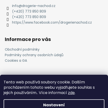
info
@
drogerie-nachod.cz
(+420) 773 850 809
(+420) 773 850 809
https://www.facebook.com/drogerienachod.cz
Informace pro vás
Obchodní podmínky
Podmínky ochrany osobních údajů
Cookies a GA
Novinky
Tento web používá soubory cookie. Dalším
procházením tohoto webu vyjadřujete souhlas s
Registrace do VOC systému
jejich používáním.. Více informací
zde
.
11.4.2025
Nastavení