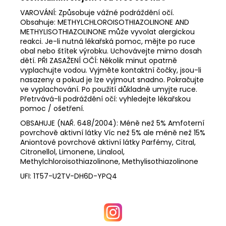
VAROVÁNÍ: Způsobuje vážné podráždění očí.
Obsahuje: METHYLCHLOROISOTHIAZOLINONE AND
METHYLISOTHIAZOLINONE může vyvolat alergickou
reakci. Je-li nutná lékařská pomoc, mějte po ruce
obal nebo štítek výrobku. Uchovávejte mimo dosah
dětí. PŘI ZASAŽENÍ OČÍ: Několik minut opatrně
vyplachujte vodou. Vyjměte kontaktní čočky, jsou-li
nasazeny a pokud je lze vyjmout snadno. Pokračujte
ve vyplachování. Po použití důkladně umyjte ruce.
Přetrvává-li podráždění očí: vyhledejte lékařskou
pomoc / ošetření.
OBSAHUJE (NAŘ. 648/2004): Méně než 5% Amfoterní
povrchově aktivní látky Víc než 5% ale méně než 15%
Aniontové povrchové aktivní látky Parfémy, Citral,
Citronellol, Limonene, Linalool,
Methylchloroisothiazolinone, Methylisothiazolinone
UFI: 1T57-U2TV-DH6D-YPQ4