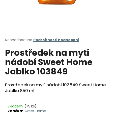
a
j
í
t
?
Průměrné
Neohodnoceno
Podrobnosti hodnocení
hodnocení
Prostředek na mytí
produktu
je
HLEDAT
nádobí Sweet Home
0,0
z
Jablko 103849
5
hvězdiček.
D
Prostředek na mytí nádobí 103849 Sweet Home
o
Jablko 850 ml
p
o
r
Skladem
(>5 ks)
u
Značka:
Sweet Home