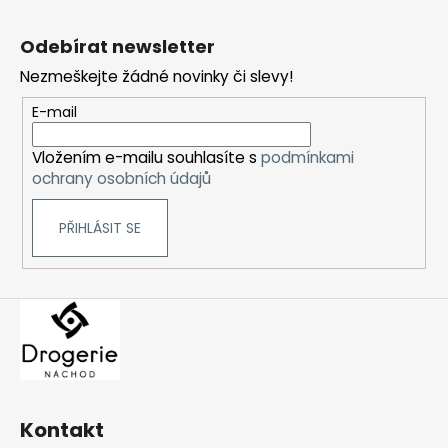
Z
á
Odebírat newsletter
p
Nezmeškejte žádné novinky či slevy!
a
t
E-mail
í
Vložením e-mailu souhlasíte s
podmínkami
ochrany osobních údajů
PŘIHLÁSIT SE
Kontakt