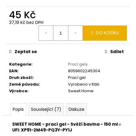
č
u
45 Kč
j
e
37,19 Kč bez DPH
m
Měrná
DO KOŠÍKU
e
cena:
Zeptat se
Sdílet
Kategorie
:
Prací gely
EAN
:
8059602245304
Druh zboží
:
Prací gel
Země původu
:
Vyrobeno v Itálii
Výrobce
:
Sweet Home
Popis
Související (7)
Diskuze
SWEET HOME - prací gel - Svěží bavlna - 150 ml ℮
UFI: XP91-2M49-PQ3Y-PY1J