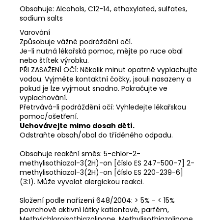
Obsahuje: Alcohols, C12-14, ethoxylated, sulfates,
sodium salts
Varování
Způsobuje vážné podráždění očí.
Je-li nutná lékařská pomoc, mějte po ruce obal
nebo štítek výrobku.
PŘI ZASAŽENÍ OČÍ: Několik minut opatrně vyplachujte
vodou. Vyjměte kontaktní čočky, jsouli nasazeny a
pokud je lze vyjmout snadno. Pokračujte ve
vyplachování.
Přetrvává-li podráždění očí: Vyhledejte lékařskou
pomoc/ošetření.
Uchovávejte mimo dosah dětí.
Odstraňte obsah/obal do tříděného odpadu.
Obsahuje reakční směs: 5-chlor-2-
methylisothiazol-3(2H)-on [číslo ES 247-500-7] 2-
methylisothiazol-3(2H)-on [číslo ES 220-239-6]
(3:1). Může vyvolat alergickou reakci.
Složení podle nařízení 648/2004: > 5% - < 15%
povrchově aktivní látky kationtové, parfém,
Methylchloroisothiazolinone, Methylisothiazolinone,