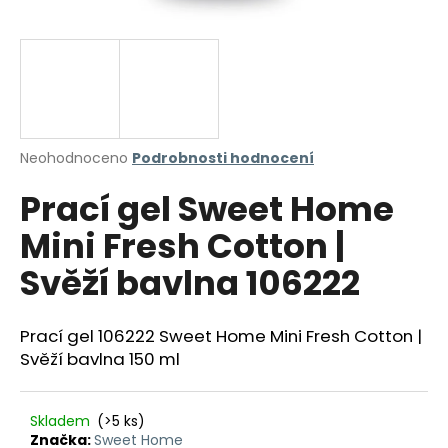
a
j
í
t
?
Průměrné
Neohodnoceno
Podrobnosti hodnocení
hodnocení
Prací gel Sweet Home
produktu
je
HLEDAT
Mini Fresh Cotton |
0,0
z
Svěží bavlna 106222
5
hvězdiček.
D
Prací gel 106222 Sweet Home Mini Fresh Cotton |
o
Svěží bavlna 150 ml
p
o
r
Skladem
(>5 ks)
u
Značka:
Sweet Home