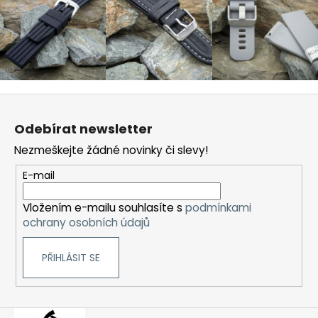
Z
á
Odebírat newsletter
p
Nezmeškejte žádné novinky či slevy!
a
t
E-mail
í
Vložením e-mailu souhlasíte s
podmínkami
ochrany osobních údajů
PŘIHLÁSIT SE