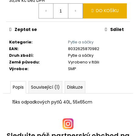
č
35,54 Kč bez DPH
Měrná
u
DO KOŠÍKU
cena:
j
e
m
Zeptat se
Sdílet
e
Kategorie
:
Pytle a sáčky
EAN
:
8032625870982
Druh zboží
:
Pytle a sáčky
Země původu
:
Vyrobeno v Itálii
Výrobce
:
SMP
Popis
Související (1)
Diskuze
15ks odpadkových pytlů 40L, 55x65cm
Sledujte náš partnerský obchod na