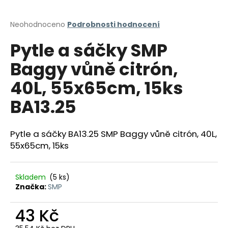
a
j
Průměrné
Neohodnoceno
Podrobnosti hodnocení
hodnocení
í
Pytle a sáčky SMP
produktu
t
je
Baggy vůně citrón,
?
0,0
z
40L, 55x65cm, 15ks
5
hvězdiček.
BA13.25
HLEDAT
Pytle a sáčky BA13.25 SMP Baggy vůně citrón, 40L,
55x65cm, 15ks
D
o
Skladem
(5 ks)
p
Značka:
SMP
o
r
43 Kč
u