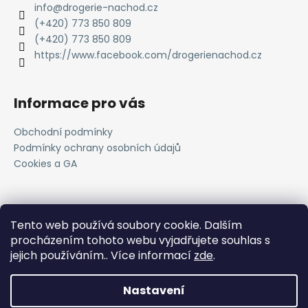
info
@
drogerie-nachod.cz
(+420) 773 850 809
(+420) 773 850 809
https://www.facebook.com/drogerienachod.cz
Informace pro vás
Obchodní podmínky
Podmínky ochrany osobních údajů
Cookies a GA
Novinky
Tento web používá soubory cookie. Dalším
procházením tohoto webu vyjadřujete souhlas s
Registrace do VOC systému
jejich používáním.. Více informací
zde
.
11.4.2025
Nastavení
Vytvořil
Shoptet