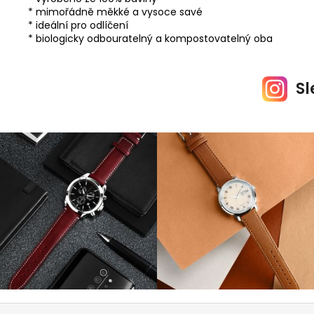
* mimořádně měkké a vysoce savé
* ideální pro odlíčení
* biologicky odbouratelný a kompostovatelný oba
Sl
Z