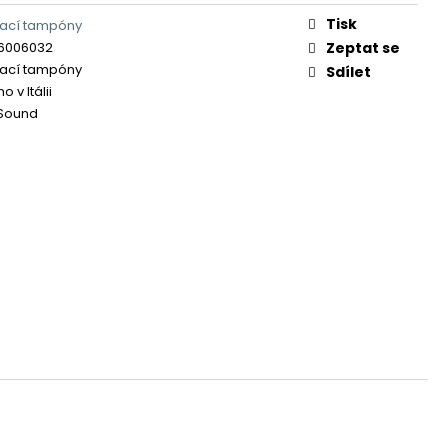
Tisk
vací tampóny
6006032
Zeptat se
vací tampóny
Sdílet
 v Itálii
 Sound