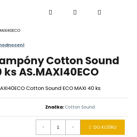
Hledat
Přihlášení
Nákupní
.MAXI40ECO
košík
 hodnocení
 tampóny Cotton Sound
0 ks AS.MAXI40ECO
AXI40ECO Cotton Sound ECO MAXI 40 ks
Značka:
Cotton Sound
DO KOŠÍKU