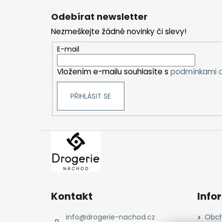
á
Odebírat newsletter
p
Nezmeškejte žádné novinky či slevy!
a
t
E-mail
í
Vložením e-mailu souhlasíte s
podmínkami o
PŘIHLÁSIT SE
Kontakt
Info
info
@
drogerie-nachod.cz
Obch