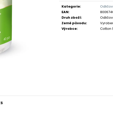
Měrná
cena:
Kategorie
:
Odličo
EAN
:
800674
Druh zboží
:
Odličo
Země původu
:
Vyrobeno
Výrobce
:
Cotton
KS