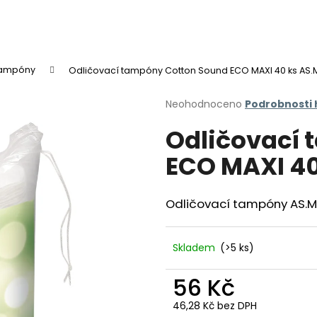
tampóny
Odličovací tampóny Cotton Sound ECO MAXI 40 ks AS
Co potřebujete najít?
Průměrné
Neohodnoceno
Podrobnosti
hodnocení
Odličovací
produktu
HLEDAT
je
ECO MAXI 4
0,0
z
5
Doporučujeme
hvězdiček.
Odličovací tampóny AS.M
Skladem
(>5 ks)
56 Kč
46,28 Kč bez DPH