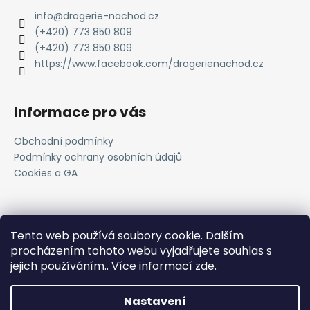
info
@
drogerie-nachod.cz
(+420) 773 850 809
(+420) 773 850 809
https://www.facebook.com/drogerienachod.cz
Informace pro vás
Obchodní podmínky
Podmínky ochrany osobních údajů
Cookies a GA
Novinky
Tento web používá soubory cookie. Dalším
procházením tohoto webu vyjadřujete souhlas s
Registrace do VOC systému
jejich používáním.. Více informací
zde
.
11.4.2025
Nastavení