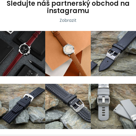
d
Sledujte náš partnerský obchod na
a
instagramu
c
Zobrazit
í
p
r
v
k
y
v
ý
p
i
s
u