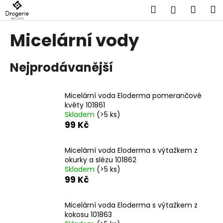
K
Přejít
Hledat
Náku
M
Přihlášen
na
o
obsah
Zpět
Zpět
košík
š
Micelární vody
í
C
k
Nejprodávanější
o
p
o
Micelární voda Eloderma pomerančové
t
květy 101861
Skladem
(>5 ks)
ř
99 Kč
e
b
Micelární voda Eloderma s výtažkem z
u
okurky a slézu 101862
j
Skladem
(>5 ks)
99 Kč
e
t
Micelární voda Eloderma s výtažkem z
e
kokosu 101863
n