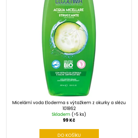
Micelární voda Eloderma s výtažkem z okurky a slézu
101862
Skladem
(>5 ks)
99 Kč
DO KOŠÍKU