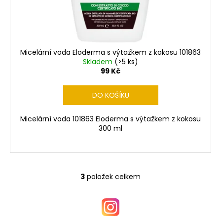
Micelární voda Eloderma s výtažkem z kokosu 101863
Skladem
(>5 ks)
99 Kč
DO KOŠÍKU
Micelární voda 101863 Eloderma s výtažkem z kokosu
300 ml
3
položek celkem
O
v
l
á