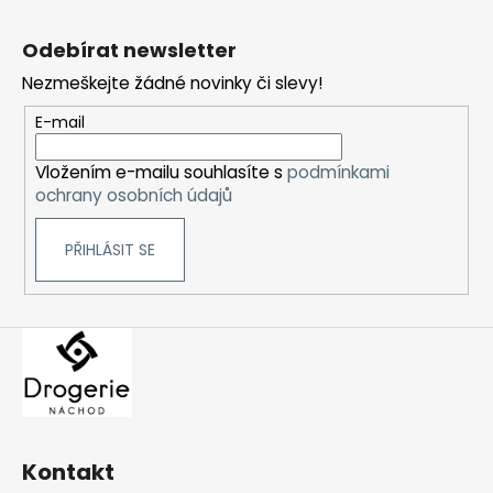
Z
á
Odebírat newsletter
p
Nezmeškejte žádné novinky či slevy!
a
t
E-mail
í
Vložením e-mailu souhlasíte s
podmínkami
ochrany osobních údajů
PŘIHLÁSIT SE
Kontakt