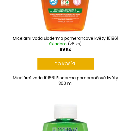
t
ů
Micelární voda Eloderma pomerančové květy 101861
Skladem
(>5 ks)
99 Kč
DO KOŠÍKU
Micelární voda 101861 Eloderma pomerančové květy
300 ml