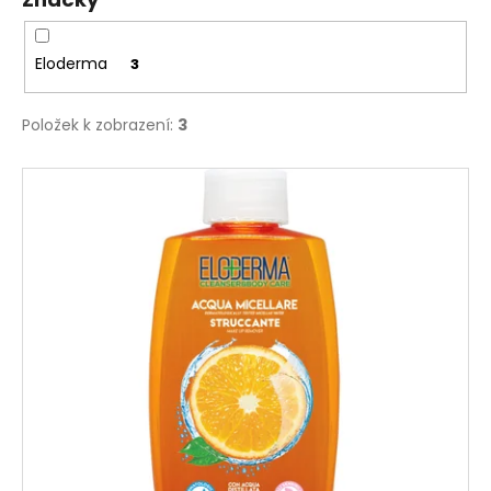
č
u
j
Eloderma
3
e
m
e
Položek k zobrazení:
3
V
ý
p
i
s
p
r
o
d
u
k