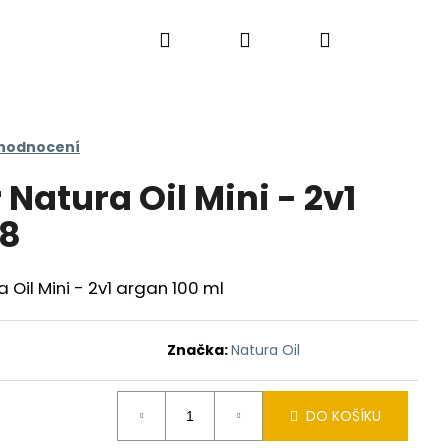
Hledat
Přihlášení
Nákupní
košík
 hodnocení
Natura Oil Mini - 2v1
58
 Oil Mini - 2v1 argan 100 ml
Značka:
Natura Oil
DO KOŠÍKU