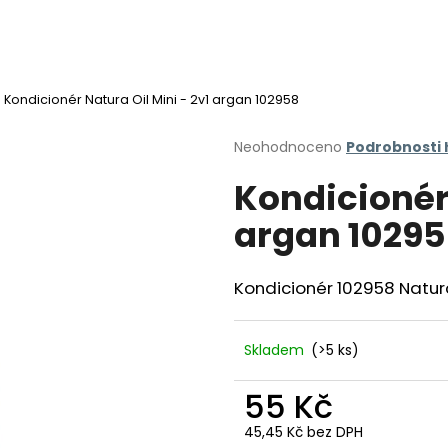
Kondicionér Natura Oil Mini - 2v1 argan 102958
Co potřebujete najít?
Průměrné
Neohodnoceno
Podrobnosti
hodnocení
Kondicionér 
produktu
HLEDAT
je
argan 1029
0,0
z
5
Doporučujeme
hvězdiček.
Kondicionér 102958 Natura
Skladem
(>5 ks)
55 Kč
45,45 Kč bez DPH