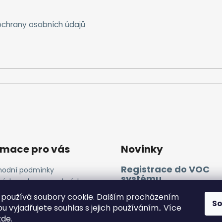
chrany osobních údajů
rmace pro vás
Novinky
Registrace do VOC
odní podmínky
systému
ínky ochrany osobních
ů
11.4.2025
používá soubory cookie. Dalším procházením
ies a GA
S
 vyjadřujete souhlas s jejich používáním.. Více
zde
.