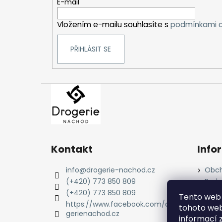
t
E-mail
í
Vložením e-mailu souhlasíte s
podmínkami o
PŘIHLÁSIT SE
Kontakt
Info
info
@
drogerie-nachod.cz
Obch
(+420) 773 850 809
Podm
údaj
(+420) 773 850 809
Tento web 
Cook
https://www.facebook.com/dro
tohoto webu
gerienachod.cz
informací