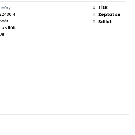
Tisk
onéry
2243614
Zeptat se
onér
Sdílet
 v Itálii
Oil