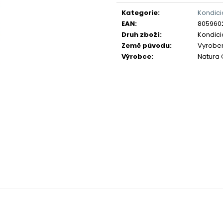
Měrná
cena:
Kategorie
:
Kondici
EAN
:
805960
Druh zboží
:
Kondici
Země původu
:
Vyrobeno
Výrobce
:
Natura 