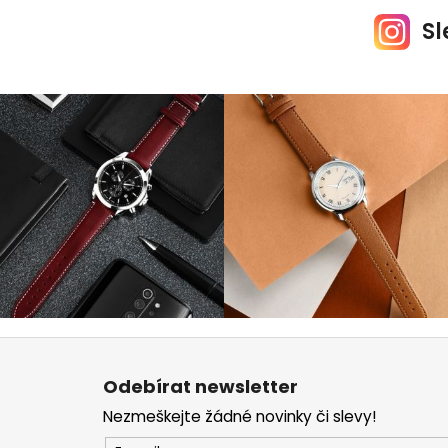
Sl
Z
á
Odebírat newsletter
p
Nezmeškejte žádné novinky či slevy!
a