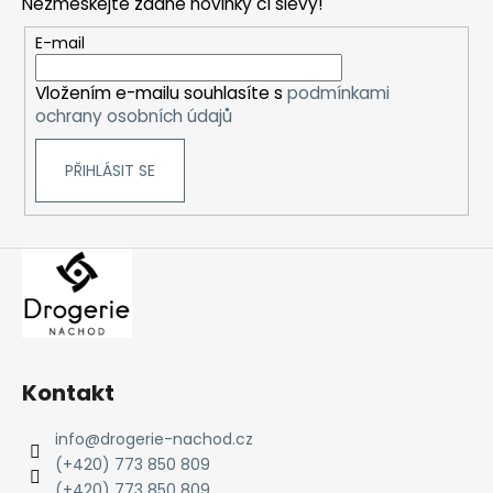
Nezmeškejte žádné novinky či slevy!
a
t
E-mail
í
Vložením e-mailu souhlasíte s
podmínkami
ochrany osobních údajů
PŘIHLÁSIT SE
Kontakt
info
@
drogerie-nachod.cz
(+420) 773 850 809
(+420) 773 850 809