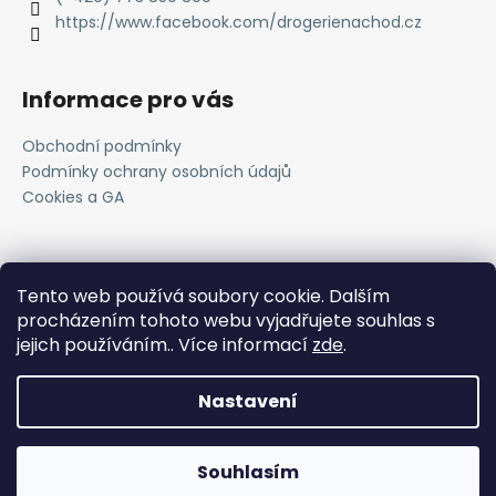
https://www.facebook.com/drogerienachod.cz
Informace pro vás
Obchodní podmínky
Podmínky ochrany osobních údajů
Cookies a GA
Novinky
Tento web používá soubory cookie. Dalším
procházením tohoto webu vyjadřujete souhlas s
Registrace do VOC systému
jejich používáním.. Více informací
zde
.
11.4.2025
Nastavení
Vytvořil
Shoptet
Copyright 2026
JTI Trading s.r.o.
. Všechna práva
Souhlasím
vyhrazena.