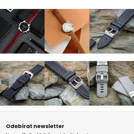
Z
á
Odebírat newsletter
p