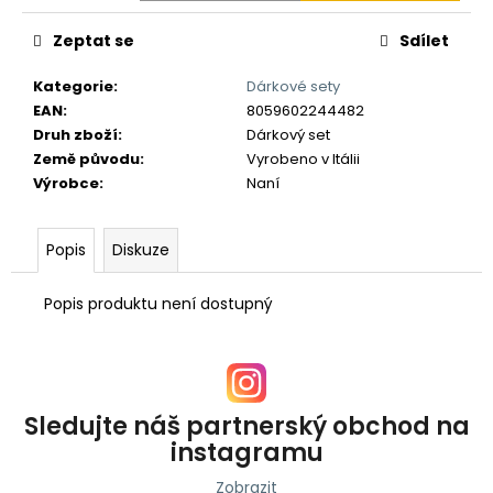
č
u
Zeptat se
Sdílet
j
e
Kategorie
:
Dárkové sety
m
EAN
:
8059602244482
e
Druh zboží
:
Dárkový set
Země původu
:
Vyrobeno v Itálii
Výrobce
:
Naní
Popis
Diskuze
Popis produktu není dostupný
Sledujte náš partnerský obchod na
instagramu
Zobrazit