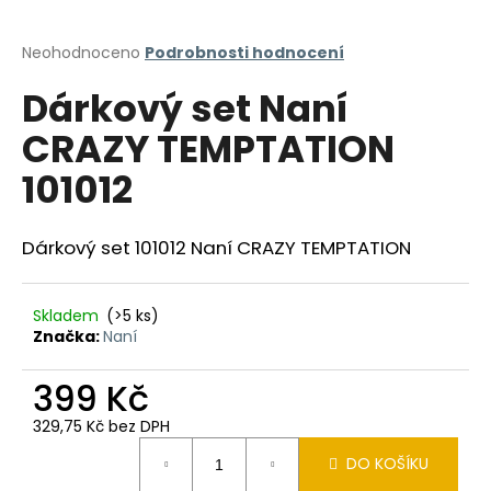
a
j
Průměrné
Neohodnoceno
Podrobnosti hodnocení
hodnocení
í
Dárkový set Naní
produktu
t
je
CRAZY TEMPTATION
?
0,0
z
101012
5
hvězdiček.
Dárkový set 101012 Naní CRAZY TEMPTATION
HLEDAT
Skladem
(>5 ks)
Značka:
Naní
D
o
399 Kč
p
o
329,75 Kč bez DPH
r
Měrná
DO KOŠÍKU
u
cena: